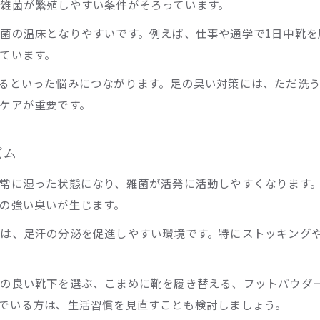
雑菌が繁殖しやすい条件がそろっています。
多汗症や自律神経が足の臭いへ及ぼす影響
菌の温床となりやすいです。例えば、仕事や通学で1日中靴を
足蹠多汗症が足の臭いを強める仕組みとは
ています。
自律神経の乱れが足の臭いにつながる理由
るといった悩みにつながります。足の臭い対策には、ただ洗
足の裏の汗がひどい場合の臭い対策
ケアが重要です。
足蹠多汗症チェックと早期発見の重要性
寒いのに足に汗をかく時の足の臭い対策法
ズム
セルフケアで足の臭いを根本から防ぐ方法
常に湿った状態になり、雑菌が活発に活動しやすくなります
足の臭いを防ぐ日常の洗い方と乾燥のコツ
の強い臭いが生じます。
角質除去が足の臭い対策に役立つ理由
は、足汗の分泌を促進しやすい環境です。特にストッキング
足汗が多い方に最適なセルフケア手順とは
足蹠多汗症でもできる簡単な臭い予防策
性の良い靴下を選ぶ、こまめに靴を履き替える、フットパウダ
足の裏の汗と足の臭いを抑える生活習慣
でいる方は、生活習慣を見直すことも検討しましょう。
診察先の選び方と足の臭い対策のコツ