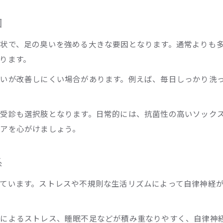
足の臭いがひどい時の受診先の見極め方
因
足が臭い時は何科に行くべきかの判断基準
皮膚科で相談すべき足の臭いサインとは
状で、足の臭いを強める大きな要因となります。通常よりも
ります。
多汗症専門クリニック選びと足の臭い改善策
足蹠多汗症手術を考える前に知るべきこと
いが改善しにくい場合があります。例えば、毎日しっかり洗
東京都で実践しやすい足の臭い解消術
東京都でできる足の臭いセルフケアの工夫
受診も選択肢となります。日常的には、抗菌性の高いソック
毎日の生活で足の臭いを抑える実践法
アを心がけましょう。
足蹠多汗症の方におすすめの対策アイデア
足の裏の汗と臭いを減らす東京都の環境活用術
係
忙しい方も続けやすい足の臭いケア習慣
ています。ストレスや不規則な生活リズムによって自律神経
によるストレス、睡眠不足などが積み重なりやすく、自律神