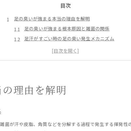
目次
足の臭いが強まる本当の理由を解明
足の臭いが強まる根本原因と雑菌の関係
足汗がすごい時の足の臭い発生メカニズム
足蹠多汗症が足の臭いを悪化させる要因
自律神経の乱れと足の臭いの密接な関係
寒いのに足汗が足の臭いに与える影響
いくら洗っても足の臭いが残る原因
洗っても落ちない足の臭いの原因整理
当の理由を解明
足の臭いが消えない時の見落としがちな要素
角質や靴内環境が足の臭いを招く理由
係
足蹠多汗症と洗浄だけでは消えない臭いの違い
雑菌が汗や皮脂、角質などを分解する過程で発生する揮発性
足の裏の汗と足の臭い再発の関係性