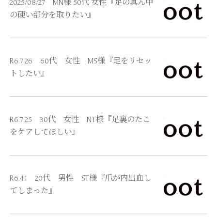
2025/08/27 MN様 50代 女性『足の真ん中
の硬い部分を取りたい』
R6.7.26 60代 女性 MS様『足をリセッ
トしたい』
R6.7.25 30代 女性 NT様『足裏のたこ
をケアしてほしい』
R6.4.1 20代 男性 ST様『爪が内出血し
てしまった』