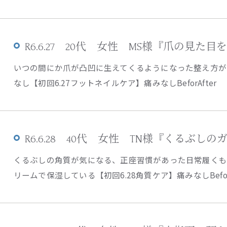
R6.6.27 20代 女性 MS様『爪の見た
いつの間にか爪が凸凹に生えてくるようになった整え方が
なし【初回6.27フットネイルケア】痛みなしBeforAfter
R6.6.28 40代 女性 TN様『くるぶし
くるぶしの角質が気になる、正座習慣があった日常履く
リームで保湿している【初回6.28角質ケア】痛みなしBeforA