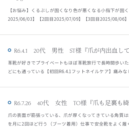
【お悩み】くるぶしが固くなり色が悪くなる小指下が固
2025/06/03】【2回目2025/07/09】【3回目2025/08/06
R6.4.1 20代 男性 ST様『爪が内出血
革靴が好きでプライべートもほぼ革靴旅行で長時間歩い
どにも通っている【初回R6.4.1フットネイルケア】痛みなしBe
R6.7.26 40代 女性 TO様『爪も足裏
爪の表面が筋張っている、爪が厚くなってきている角質は
を月に2回ほど行う（ブーツ着用）仕事で安全靴をよく履く【