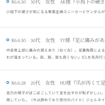
R6.6.30 30代 女性 AK様『小指下の
小指下の硬さが気になる専業主婦スニーカーとサンダルがメイン
R6.6.30 30代 女性 YY様『足に痛みが
中足骨上部に痛みの訴えあり（右＜左）。足裏角質によ
れが溜まっている。目、肩、首も良くない」ICLを先月行った
R6.6.28 20代 女性 HU様『爪が汚
足爪の様子がぼこぼこしていて足を出すのが恥ずかしい。
用していた。（今は辞めており受付のバイト）ジェルネイル