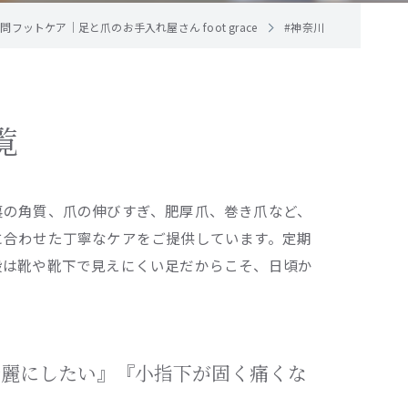
フットケア｜足と爪のお手入れ屋さん foot grace
#神奈川
覧
裏の角質、爪の伸びすぎ、肥厚爪、巻き爪など、
に合わせた丁寧なケアをご提供しています。定期
段は靴や靴下で見えにくい足だからこそ、日頃か
るぶしを綺麗にしたい』『小指下が固く痛くな