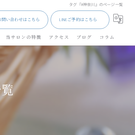
タグ『#神奈川』のページ一覧
お問い合わせはこちら
LINEご予約はこちら
当サロンの特徴
アクセス
ブログ
コラム
サロン
メンズ・車椅子
一覧
ネイル
角質除去
リフレクソロジー