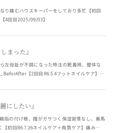
くなり痛むハウスキーパーをしており多忙【初回
】【4回目2025/09/03】
してしまった』
たら左母趾が不調になった特注の靴着用、整体な
forAfter【2回目R6.5.4フットネイルケア】…
も綺麗にしたい』
親指の付け根、踵がガサつく保湿習慣なし、乗馬
初回R6.7.26ネイルケア＋角質ケア】痛み…