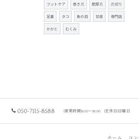
フットケア
巻き爪
肥厚爪
爪切り
足裏
タコ
魚の目
甘皮
専門店
かかと
むくみ
050-7115-8588
[営業時間]9:00〜18:00 [定休日]日曜日
ホーム
コン