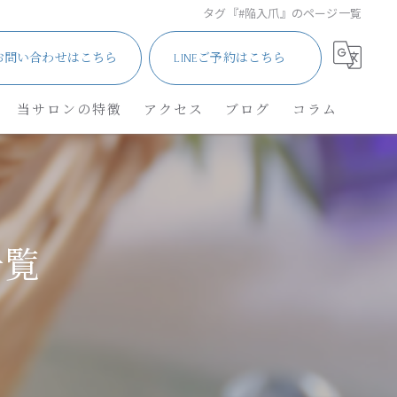
タグ『#陥入爪』のページ一覧
お問い合わせはこちら
LINEご予約はこちら
当サロンの特徴
アクセス
ブログ
コラム
サロン
メンズ・車椅子
一覧
ネイル
角質除去
リフレクソロジー