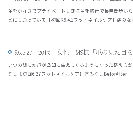
革靴が好きでプライべートもほぼ革靴旅行で長時間歩い
どにも通っている【初回R6.4.1フットネイルケア】痛みなしBe
R6.6.27 20代 女性 MS様『爪の見た
いつの間にか爪が凸凹に生えてくるようになった整え方が
なし【初回6.27フットネイルケア】痛みなしBeforAfter