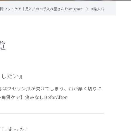
フットケア｜足と爪のお手入れ屋さん foot grace
#陥入爪
覧
ットしたい』
冬はワセリン爪が欠けてしまう、爪が厚く切りに
質ケア】痛みなしBeforAfter
してしまった』