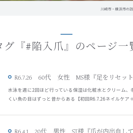
川崎市・横浜市の訪問
タグ『#陥入爪』のページ一
R6.7.26 60代 女性 MS様『足をリセ
水泳を週に2回ほど行っている保湿は化粧水とクリーム、
くい魚の目はずっと昔からある【初回R6.7.26ネイルケア＋角
R6.4.1 20代 男性 ST様『爪が内出血