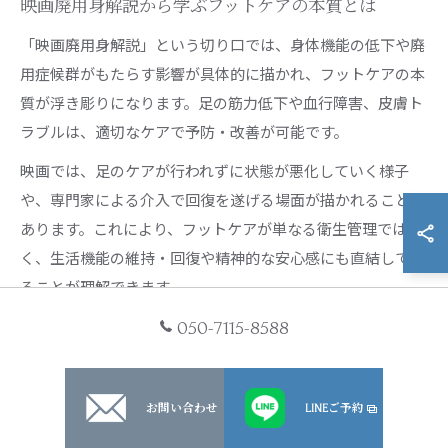
映画廃用身解説から学ぶフットケアの本質とは
「映画廃用身解説」という切り口では、身体機能の低下や廃
用症候群がもたらす影響が具体的に描かれ、フットケアの本
質が浮き彫りになります。足の筋力低下や血行障害、皮膚ト
ラブルは、適切なケアで予防・改善が可能です。
映画では、足のケアが行われずに状態が悪化していく様子
や、専門家による介入で回復を遂げる場面が描かれることも
あります。これにより、フットケアが単なる衛生管理ではな
く、生活機能の維持・回復や精神的な安心感にも直結してい
ることが理解できます。
廃用症候群の予防や、QOL向上のためのフットケアの意義を
050-7115-8588
映画から学び、実生活や医療・介護現場で活かすことが、今
後ますます重要になっていくでしょう。
お問い合わせ
LINEご予約