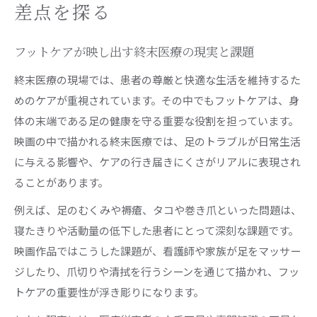
手足切る映画に見るフットケアの意義と背景
差点を探る
映画を通じて考察する身体損失とフットケアの
役割
フットケアが映し出す終末医療の現実と課題
フットケア視点で捉える欠損と生き方の関係
終末医療の現場では、患者の尊厳と快適な生活を維持するた
身体を失う描写とフットケアのリアルな接点と
めのケアが重視されています。その中でもフットケアは、身
は
体の末端である足の健康を守る重要な役割を担っています。
映画の中で描かれる終末医療では、足のトラブルが日常生活
老人ホームが登場する作品に見るケア観
に与える影響や、ケアの行き届きにくさがリアルに表現され
フットケアから読み解く老人ホーム映画のリア
ることがあります。
ル
例えば、足のむくみや褥瘡、タコや巻き爪といった問題は、
老人ホームが描くフットケアの実情と課題に注
寝たきりや活動量の低下した患者にとって深刻な課題です。
目
映画作品ではこうした課題が、看護師や家族が足をマッサー
ケア視点で探る老人ホームの映画とフットケア
ジしたり、爪切りや清拭を行うシーンを通じて描かれ、フッ
連携
トケアの重要性が浮き彫りになります。
ホラー映画にみる老人ホームとフットケアの描