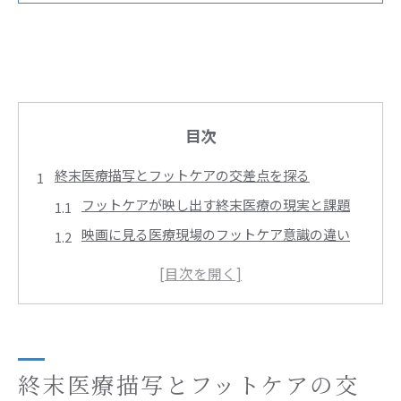
目次
終末医療描写とフットケアの交差点を探る
フットケアが映し出す終末医療の現実と課題
映画に見る医療現場のフットケア意識の違い
終末期患者とフットケアの必要性を映画で考察
ケアの視点から読み解く映画のフットケア描写
医療とフットケアが交わる瞬間を映画で探る
映画で考える足の健康と身体欠損の意味
フットケアが問う足の健康と身体欠損の物語性
終末医療描写とフットケアの交