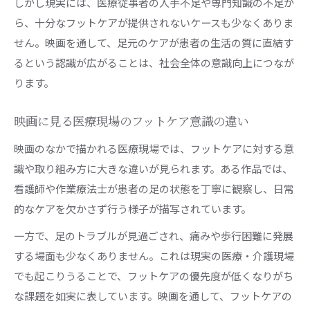
写
しかし現実には、医療従事者の人手不足や専門知識の不足か
ら、十分なフットケアが提供されないケースも少なくありま
映画作品に見る高齢者ケアとフットケアの重要
せん。映画を通して、足元のケアが患者の生活の質に直結す
性
るという認識が広がることは、社会全体の意識向上につなが
フットケアとは何かを映画から読み解く
ります。
映画から学ぶフットケアの意味と具体的な実践
例
映画に見る医療現場のフットケア意識の違い
医療映画で描かれるフットケアの本質を探る
映画のなかで描かれる医療現場では、フットケアに対する意
フットケアとはどういう意味ですか？映画で考
識や取り組み方に大きな違いが見られます。ある作品では、
察
看護師や作業療法士が患者の足の状態を丁寧に観察し、日常
うるしはらただす作品とフットケアの視点の融
的なケアを欠かさず行う様子が描写されています。
合
一方で、足のトラブルが見過ごされ、痛みや歩行困難に発展
映画登場人物のケアを通じて理解するフットケ
する場面も少なくありません。これは現実の医療・介護現場
ア
でも起こりうることで、フットケアの優先度が低くなりがち
医療映画が投げかける社会的な問いと足のケア
な課題を如実に表しています。映画を通して、フットケアの
医療映画が示すフットケアの社会的課題と現実