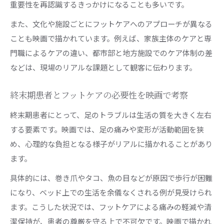
重要性を再認識するきっかけになることも多いです。
映画が投げかける高齢者ケアと足の健康の重要
また、文化や施設ごとにフットケアへのアプローチが異なる
性
ことも映画で描かれています。例えば、家族主体のケアと専
フットケアの視点で読み解く医療映画の問いか
門職によるケアの違い、都市部と地方施設でのケア体制の差
け
などは、現場のリアルな課題として観客に伝わります。
社会問題としてのフットケアを映画で考える
映画廃用身解説から学ぶフットケアの本質とは
終末期患者とフットケアの必要性を映画で考察
足のケア視点で終末医療テーマの映画を深掘り
終末期患者にとって、足のトラブルは生活の質を大きく左右
フットケアが映す終末医療映画のリアルな現場
する要素です。映画では、足の痛みや変形が活動範囲を狭
終末期の足のケアを映画から深く考える視点
め、心理的な負担となる様子がリアルに描かれることがあり
ます。
フットケアを切り口に終末医療映画を読み解く
映画で描かれる足のケアと患者の尊厳を考察
具体的には、巻き爪やタコ、魚の目などが原因で歩行が困難
医療映画の終末ケア描写とフットケアの役割
になり、ベッド上での生活を余儀なくされる例が見受けられ
ます。こうした状況では、フットケアによる痛みの軽減や清
潔保持が、患者の尊厳を守る上で不可欠です。映画で描かれ