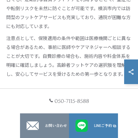
や転倒リスクを未然に防ぐことが可能です。横浜市内では訪
問型のフットケアサービスも充実しており、通院が困難な方
にも対応しています。
注意点として、保険適用の条件や範囲は医療機関ごとに異な
る場合があるため、事前に医師やケアマネジャーへ相談する
ことが大切です。自費診療の場合も、施術内容や料金体系を
明確に確認しましょう。高齢者フットケアの選択肢を理解
し、安心してサービスを受けるための第一歩となります。
高齢者フットケアで経済的負担を抑える賢いサービス
活用法
050-7115-8588
高齢者フットケアを経済的に続けるには、複数のサービスを
比較し、自分に合ったものを賢く選ぶことが重要です。神奈
お問い合わせ
LINEご予約
川県横浜市では、訪問型フットケアや医療機関でのフットケ
ア外来、地域の高齢者支援サービスなど、多様な選択肢があ