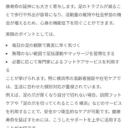
訪問型高齢者フットケアで受けられる主なサポ
康寿命の延伸にも大きく寄与します。足のトラブルが減るこ
ート内容
とで歩行や外出が容易になり、活動量の維持や社会参加の機
高齢者フットケア訪問サービス活用時のチェッ
会が増えるため、心身の機能低下を防ぐことができます。
クポイント
実践のポイントとしては、
高齢者フットケア専門スタッフの資格や研修の
毎日の足の観察で異変に早く気づく
重要性
無理のない範囲で足指運動やマッサージを習慣化する
高齢者フットケアの訪問型サービス料金と利用
必要に応じて専門家によるフットケアサービスを利用す
の流れ
る
経済的負担を減らす高齢者フットケア対策
ことが挙げられます。特に横浜市の高齢者施設や在宅ケアで
高齢者フットケアの保険適用と自費診療の違い
は、生活に合わせた個別対応が重視されています。
を解説
例えば、足の爪が厚くなり自分で切れない場合、訪問フット
高齢者フットケアで経済的負担を抑える賢いサ
ケアや「足の爪を切ってくれるところ 横浜」などのサービス
ービス活用法
を利用することで、安全かつ衛生的なケアが可能です。健康
訪問フットケア料金を比較し経済的に続けるポ
寿命を延ばすためには、こうしたサポートを上手に活用する
イント
ことが大切です。