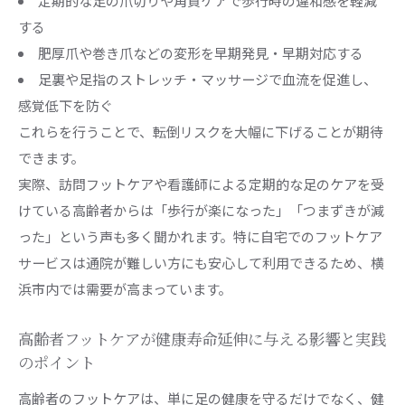
定期的な足の爪切りや角質ケアで歩行時の違和感を軽減
は
する
安全な歩行には高齢者フットケアが欠かせない
肥厚爪や巻き爪などの変形を早期発見・早期対応する
高齢者フットケアで歩行バランスを維持する具
足裏や足指のストレッチ・マッサージで血流を促進し、
体策
感覚低下を防ぐ
高齢者フットケアは転倒予防にどう役立つのか
これらを行うことで、転倒リスクを大幅に下げることが期待
安全な歩行を支える高齢者フットケアのコツと
できます。
注意点
実際、訪問フットケアや看護師による定期的な足のケアを受
けている高齢者からは「歩行が楽になった」「つまずきが減
高齢者フットケアと筋力低下防止の実践例を紹
った」という声も多く聞かれます。特に自宅でのフットケア
介
サービスは通院が難しい方にも安心して利用できるため、横
フットケアが歩行不安を解消し活動量を高める
浜市内では需要が高まっています。
秘訣
訪問型フットケアの選び方と活用法
高齢者フットケアが健康寿命延伸に与える影響と実践
高齢者フットケアを安心して任せる訪問サービ
のポイント
ス選定法
高齢者のフットケアは、単に足の健康を守るだけでなく、健