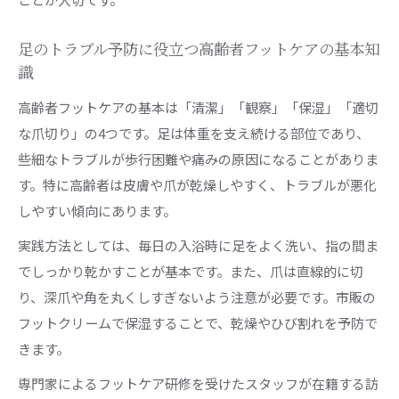
高齢者フットケアの費用を抑える制度や支援の
利用術
足のトラブル予防に役立つ高齢者フットケアの基本知
識
高齢者フットケアで無理なく続けるための家計
管理法
高齢者フットケアの基本は「清潔」「観察」「保湿」「適切
健康維持に役立つ高齢者フットケアのコツ
な爪切り」の4つです。足は体重を支え続ける部位であり、
些細なトラブルが歩行困難や痛みの原因になることがありま
高齢者フットケアで毎日できるセルフケアの基
す。特に高齢者は皮膚や爪が乾燥しやすく、トラブルが悪化
本
しやすい傾向にあります。
健康維持に役立つ高齢者フットケアの実践方法
実践方法としては、毎日の入浴時に足をよく洗い、指の間ま
高齢者フットケアを習慣化するための家族サポ
でしっかり乾かすことが基本です。また、爪は直線的に切
ート術
り、深爪や角を丸くしすぎないよう注意が必要です。市販の
高齢者フットケアで注意したいトラブル予防ポ
フットクリームで保湿することで、乾燥やひび割れを予防で
イント
きます。
高齢者フットケアを楽しみながら続ける工夫と
コツ
専門家によるフットケア研修を受けたスタッフが在籍する訪