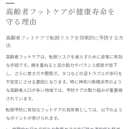
高齢者フットケアと健康寿命の密接な関係を解
高齢者フットケアが健康寿命を
説
守る理由
高齢者フットケアの重要性と日常生活への好影
響
高齢者フットケアで転倒リスクを効果的に予防する方
横浜市で注目される高齢者フットケア事情
法
横浜市で進む高齢者フットケアサービスの多様
高齢者フットケアは、転倒リスクを減らすために非常に有効
化
な手段です。歳を重ねると足の筋力やバランス感覚が低下
高齢者フットケアに特化した横浜市の訪問サー
し、さらに巻き爪や肥厚爪、タコなどの足トラブルが歩行を
ビス事例
不安定にさせる要因となります。特に神奈川県横浜市のよう
横浜市で高齢者フットケア研修や資格取得が広
な高齢者人口が多い地域では、予防ケアの取り組みが重要視
がる背景
されています。
横浜市で増加する高齢者フットケアの求人と看
転倒予防に有効なフットケアの具体策としては、以下のよう
護現場
なポイントが挙げられます。
足の爪切りサービスが横浜市で選ばれる理由と