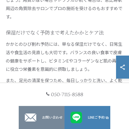
周辺の角質除去サロンでプロの施術を受けるのもおすすめで
す。
保湿だけでなく予防まで考えたかかとケア法
かかとのひび割れ予防には、単なる保湿だけでなく、日常生
活や食生活の見直しも大切です。バランスの良い食事で皮膚
の健康をサポートし、ビタミンEやコラーゲンなど肌の再生
に役立つ栄養素を意識的に摂取しましょう。
また、足元の清潔を保つため、毎日しっかりと洗い、よく乾
燥させることも予防には欠かせません。季節や肌質に合わせ
050-7115-8588
て、保湿剤の種類や塗る回数を調整することもポイントで
す。
もしセルフケアだけで改善が難しい場合は、恵比寿駅近くの
お問い合わせ
LINEご予約
フットケアサロンや専門クリニックで相談し、プロのアドバ