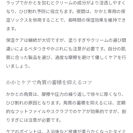
ラップでかかとを包むとクリームの成分がより浸透しやすく
専門サロンで得られるかかとケアの安心感
なり、ひび割れ予防に役立ちます。夜間は、かかと専用の保
厚い角質やたこ魚の目に強いサロンの特徴
湿ソックスを併用することで、長時間の保湿効果を維持でき
かかとケアで重視したい施術者の専門性
ます。
保湿ケアは継続が大切ですが、塗りすぎやクリームの選び間
違いによるベタつきやかぶれにも注意が必要です。自分の肌
質に合った製品を選び、過度な摩擦を避けて優しくケアを行
いましょう。
かかとケアで角質の蓄積を抑えるコツ
かかとの角質は、摩擦や圧力の繰り返しで徐々に厚くなり、
ひび割れの原因となります。角質の蓄積を抑えるには、定期
的なフットファイルやスクラブでのケアが効果的ですが、削
りすぎには注意が必要です。
ケアのポイントは、入浴後など皮膚が柔らかくなったタイミ