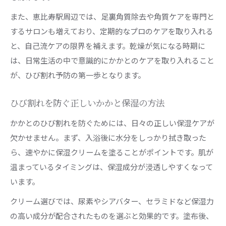
かかとケアに役立つフットグッズ活用術
また、恵比寿駅周辺では、足裏角質除去や角質ケアを専門と
かかとを削りすぎずに整えるセルフケア
するサロンも増えており、定期的なプロのケアを取り入れる
かかとひび割れ改善へ保湿と角質ケア両立
と、自己流ケアの限界を補えます。乾燥が気になる時期に
かかとを守る自宅ケアの失敗しないポイント
は、日常生活の中で意識的にかかとのケアを取り入れること
が、ひび割れ予防の第一歩となります。
再発を防ぐための安全なかかとケア法とは
かかとのひび割れ再発防止に欠かせない対策
ひび割れを防ぐ正しいかかと保湿の方法
削りすぎない安全なかかとケアの基本を解説
かかとのひび割れを防ぐためには、日々の正しい保湿ケアが
かかとひび割れの再発要因と見落としがちな習
欠かせません。まず、入浴後に水分をしっかり拭き取った
慣
ら、速やかに保湿クリームを塗ることがポイントです。肌が
かかとを守るための正しい角質ケア手順
温まっているタイミングは、保湿成分が浸透しやすくなって
保湿だけでなく予防まで考えたかかとケア法
います。
専門的な角質ケアが求められる理由と選び方
クリーム選びでは、尿素やシアバター、セラミドなど保湿力
かかとの専門ケアが必要となる症状とは
の高い成分が配合されたものを選ぶと効果的です。塗布後、
信頼できるかかと角質ケア店の選び方ポイント