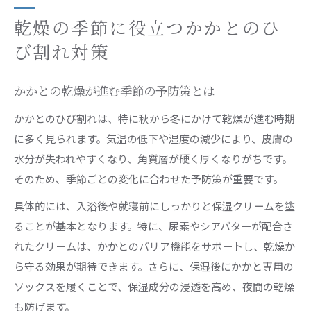
恵比寿駅周辺で始める角質ケアの新常識
かかとを守る角質ケアの選び方ポイント
乾燥の季節に役立つかかとのひ
恵比寿駅近くで安心できるかかとケア体験
び割れ対策
足裏角質除去サロンで得られるかかとの変化
かかとの乾燥が進む季節の予防策とは
かかとのひび割れ対策に適したケアサービス
角質ケア恵比寿で失敗しないサロン比較術
かかとのひび割れは、特に秋から冬にかけて乾燥が進む時期
に多く見られます。気温の低下や湿度の減少により、皮膚の
かかとの保湿を続けて予防を実感しよう
水分が失われやすくなり、角質層が硬く厚くなりがちです。
かかと保湿の継続がひび割れ予防の鍵に
そのため、季節ごとの変化に合わせた予防策が重要です。
かかとを守る保湿クリームの選び方と塗り方
具体的には、入浴後や就寝前にしっかりと保湿クリームを塗
夜間のかかと保護ケアで乾燥知らずの足元へ
ることが基本となります。特に、尿素やシアバターが配合さ
実践しやすいかかと保湿のタイミングとコツ
れたクリームは、かかとのバリア機能をサポートし、乾燥か
かかとひび割れを防ぐための保湿習慣作り
ら守る効果が期待できます。さらに、保湿後にかかと専用の
自宅ケアで叶えるかかとのなめらか素肌
ソックスを履くことで、保湿成分の浸透を高め、夜間の乾燥
自宅で試せるかかとのひび割れ予防方法
も防げます。