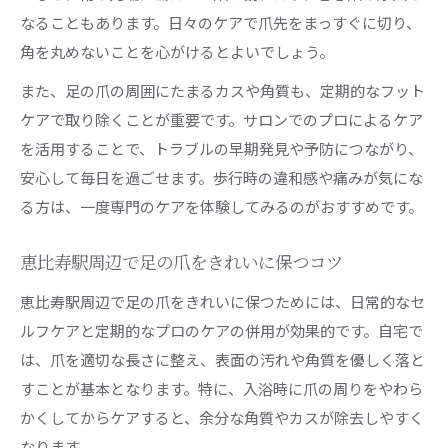
足の爪のカスや巻き爪を防ぐセルフケアの工夫
なることもあります。日々のケアで爪先をまっすぐに切り、
巻き爪トラブルも安心な足の爪メンテナンス法
角を丸めないことを心がけるとよいでしょう。
足の爪にたまるカスを綺麗に保つケア習慣
また、足の爪の周囲にたまるカスや角質も、定期的なフット
専門店で行う巻き爪・足の爪ケアのポイント
ケアで取り除くことが重要です。サロンでのプロによるケア
足の爪のカスや巻き爪を予防する生活習慣
を活用することで、トラブルの早期発見や予防につながり、
安心して毎日を過ごせます。歩行時の違和感や痛みが気にな
恵比寿駅近くで安全に続ける足の爪ケア
る方は、一度専門のケアを体験してみるのがおすすめです。
安全な足の爪ケアを恵比寿駅近辺で続ける秘訣
恵比寿駅周辺で選ぶ安心な足の爪ケアの条件
恵比寿駅周辺で足の爪をきれいに保つコツ
再来しやすい足の爪ケアサロンの特徴を解説
恵比寿駅周辺で足の爪をきれいに保つためには、日常的なセ
足の爪ケアの継続で実感できる変化と効果
ルフケアと定期的なプロのケアの併用が効果的です。自宅で
恵比寿駅近くで足の爪を守るケアプランの作り
は、爪を適切な長さに整え、表面の汚れや角質を優しく落と
方
すことが基本となります。特に、入浴時に爪の周りをやわら
フットケア習慣が叶える快適な毎日への一歩
かくしてからケアすると、余分な角質やカスが除去しやすく
足の爪ケアがもたらす快適な歩行と生活改善
なります。