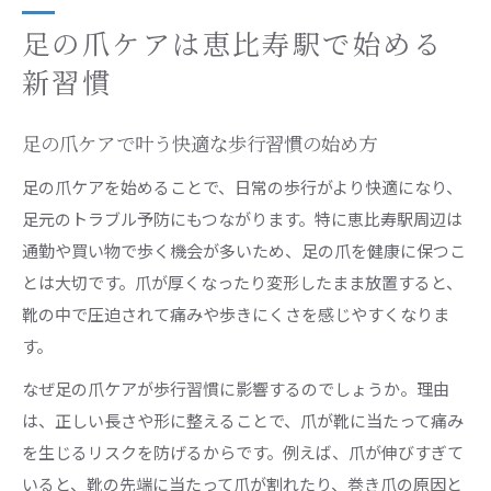
健康的な足の爪を守るケア方法の選び方
足の爪ケアは恵比寿駅で始める
安全な足の爪ケア方法と正しい店舗選びのコツ
新習慣
健康維持に役立つ足の爪ケアの基本を解説
足の爪を傷めない優しいケア方法の見極め方
足の爪ケアで叶う快適な歩行習慣の始め方
恵比寿駅で選ぶべき足の爪ケアサービスの基準
足の爪ケアを始めることで、日常の歩行がより快適になり、
足の爪ケアを長持ちさせるための注意点
足元のトラブル予防にもつながります。特に恵比寿駅周辺は
通勤や買い物で歩く機会が多いため、足の爪を健康に保つこ
厚い足の爪や角質の悩みに対応する秘訣
とは大切です。爪が厚くなったり変形したまま放置すると、
厚い足の爪ケアで健康的な爪を取り戻す方法
靴の中で圧迫されて痛みや歩きにくさを感じやすくなりま
角質や足の爪のトラブル対策の正しいステップ
す。
足の爪が厚くなる原因とケアのコツを伝授
なぜ足の爪ケアが歩行習慣に影響するのでしょうか。理由
角質ケアと足の爪ケアを両立させるポイント
は、正しい長さや形に整えることで、爪が靴に当たって痛み
サロンでできる厚い足の爪の安全なケア法
を生じるリスクを防げるからです。例えば、爪が伸びすぎて
巻き爪やカス対策も安心なメンテナンス術
いると、靴の先端に当たって爪が割れたり、巻き爪の原因と