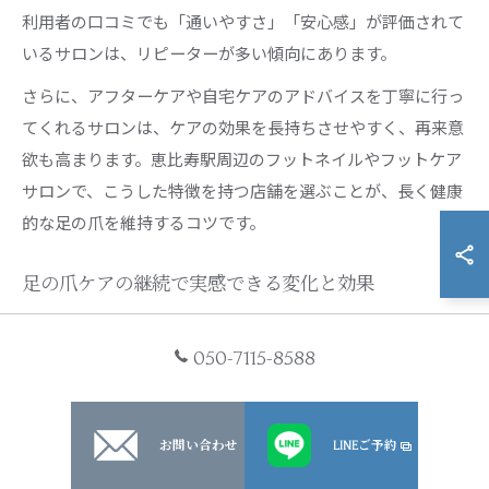
利用者の口コミでも「通いやすさ」「安心感」が評価されて
いるサロンは、リピーターが多い傾向にあります。
さらに、アフターケアや自宅ケアのアドバイスを丁寧に行っ
てくれるサロンは、ケアの効果を長持ちさせやすく、再来意
欲も高まります。恵比寿駅周辺のフットネイルやフットケア
サロンで、こうした特徴を持つ店舗を選ぶことが、長く健康
的な足の爪を維持するコツです。
足の爪ケアの継続で実感できる変化と効果
足の爪ケアを継続することで、見た目の美しさだけでなく、
050-7115-8588
日々の快適さや健康面にも大きな変化が現れます。定期的に
爪を整え、角質や汚れを除去することで、爪の表面が滑らか
になり清潔感がアップします。また、爪が厚くなる・変色す
お問い合わせ
LINEご予約
るといったトラブルも早期発見しやすくなります。