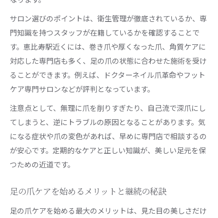
フットケア習慣で足の爪と日常を美しく保つ方
サロン選びのポイントは、衛生管理が徹底されているか、専
法
門知識を持つスタッフが在籍しているかを確認することで
足の爪ケアを続けることで得られる安心感とは
す。恵比寿駅近くには、巻き爪や厚くなった爪、角質ケアに
忙しい日常でも実践できる足の爪ケアのポイン
対応した専門店も多く、足の爪の状態に合わせた施術を受け
ト
ることができます。例えば、ドクターネイル爪革命やフット
足の爪ケアで毎日をもっと快適に過ごすコツ
ケア専門サロンなどが評判となっています。
注意点として、無理に爪を削りすぎたり、自己流で深爪にし
てしまうと、逆にトラブルの原因となることがあります。気
になる症状や爪の変色があれば、早めに専門店で相談するの
が安心です。定期的なケアと正しい知識が、美しい足元を保
つための近道です。
足の爪ケアを始めるメリットと継続の秘訣
足の爪ケアを始める最大のメリットは、見た目の美しさだけ