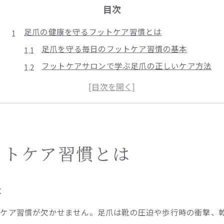
目次
足爪の健康を守るフットケア習慣とは
足爪を守る毎日のフットケア習慣の基本
フットケアサロンで学ぶ足爪の正しいケア方法
足爪ケアサロン利用で健康をキープするコツ
自宅でできる足爪と足裏角質の簡単ケア術
足爪のトラブル予防に役立つ日常のポイント
トラブル知らずの足爪ケア術を専門家が解説
専門家が教える足爪トラブル予防の秘訣
ットケア習慣とは
足裏角質除去で快適な足爪を手に入れる方法
足爪ケアサロンならではの安心サポート術
本
足爪のケアに役立つフットケアサロンの選び方
トケア習慣が欠かせません。足爪は靴の圧迫や歩行時の衝撃、
足爪トラブル対策はプロの知識が大切