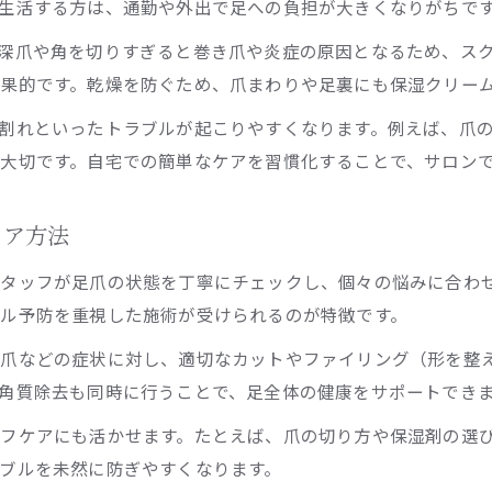
生活する方は、通勤や外出で足への負担が大きくなりがちで
安心して任せられる足爪ケアの選び方
深爪や角を切りすぎると巻き爪や炎症の原因となるため、ス
信頼できる足爪ケアサロン選びのポイント
果的です。乾燥を防ぐため、爪まわりや足裏にも保湿クリー
足爪専門サロンを選ぶ際のチェックリスト
割れといったトラブルが起こりやすくなります。例えば、爪
フットケアサロンの衛生管理と技術力を確認
大切です。自宅での簡単なケアを習慣化することで、サロン
足爪の悩みを相談できるサロンの特徴とは
自爪ケアサロン横浜などの比較ポイント解説
ケア方法
足爪から始める美しい足元のメンテナンス
タッフが足爪の状態を丁寧にチェックし、個々の悩みに合わ
足爪のケアが足元美人の第一歩になる理由
ル予防を重視した施術が受けられるのが特徴です。
足裏角質除去と足爪ケアの相乗効果に注目
い爪などの症状に対し、適切なカットやファイリング（形を整
サロンで叶える美しい足爪と健康な素足
角質除去も同時に行うことで、足全体の健康をサポートでき
足爪ケアで自信が持てる足元を維持する方法
フケアにも活かせます。たとえば、爪の切り方や保湿剤の選
足爪から始めるプロ級フットケアのすすめ
ブルを未然に防ぎやすくなります。
巻き爪・角質など足爪悩みの解決方法