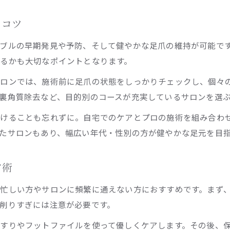
巻き爪や角質ケアで足爪トラブルを解決
るコツ
足爪ケアサロンでの専門的な悩み対策法
足裏角質除去サロンの活用で悩みを軽減
ブルの早期発見や予防、そして健やかな足爪の維持が可能で
るかも大切なポイントとなります。
足爪の悩みはフットケアサロンで早めに相談
自爪ケアサロン横浜流の足爪トラブル解消術
サロンでは、施術前に足爪の状態をしっかりチェックし、個々
自爪を美しく育てる足爪サロン活用術
裏角質除去など、目的別のコースが充実しているサロンを選
自爪を健康に導く足爪サロンの正しい利用法
けることも忘れずに。自宅でのケアとプロの施術を組み合わ
足爪サロンで叶える美しい自爪育成プラン
たサロンもあり、幅広い年代・性別の方が健やかな足元を目
足爪ケアで長く美しく保つためのポイント
自爪ケアサロン横浜のプロ技術を活かす方法
ア術
足爪サロン選びで差がつく自爪の美しさ
忙しい方やサロンに頻繁に通えない方におすすめです。まず
削りすぎには注意が必要です。
すりやフットファイルを使って優しくケアします。その後、