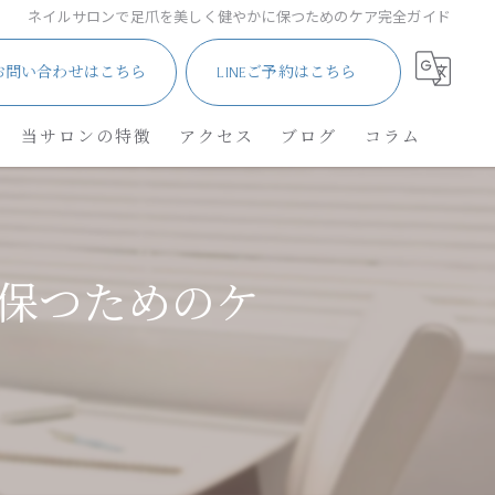
ネイルサロンで足爪を美しく健やかに保つためのケア完全ガイド
お問い合わせはこちら
LINEご予約はこちら
当サロンの特徴
アクセス
ブログ
コラム
サロン
メンズ・車椅子
保つためのケ
ネイル
角質除去
リフレクソロジー