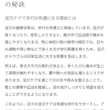
足爪を守るドイツ式ケアの魅力と効果とは
の秘訣
ドイツ式足爪ケアが選ばれる理由と評判
足爪ケアで歩行が快適になる理由とは
足爪ケアにドイツ式が向いている実際の理由
ドイツ式足爪ケアで実感する健康と安心感
足爪の健康状態は、歩行の快適さに直結しています。足爪が
厚くなったり、変形したりすると、靴の中で圧迫感や痛みを
巻き爪や変形爪を予防する新発想の足爪ケア
感じやすくなります。特に神奈川県川崎市川崎区では、日々
巻き爪予防に役立つ足爪ケアの新習慣とは
の通勤や買い物などで多くの方が歩行距離を稼ぐため、足爪
変形爪を防ぐための足爪ケア方法を徹底紹介
のトラブルは日常生活に大きな影響を及ぼします。
足爪ケアで巻き爪リスクを減らす毎日の工夫
例えば、巻き爪や爪の割れがあると、歩くたびに痛みが生じ
足爪トラブル予防に役立つセルフケア術
て姿勢が崩れやすくなり、腰や膝への負担も増えるリスクが
巻き爪・変形爪改善のための専門ケアの選び方
あります。足爪ケアを通じて爪の形や厚みを整えることで、
角質除去も含めた足爪全体の健康サポート法
靴との摩擦や圧迫を軽減し、足の指がしっかりと地面を捉え
足爪ケアと角質除去で足元を一層健康に保つ
ることができるようになります。
角質ケアを取り入れた足爪ケアの効果的な方法
このように、日々の足爪ケアは快適な歩行をサポートし、ア
足爪と角質の同時ケアで美しさと健康を実現