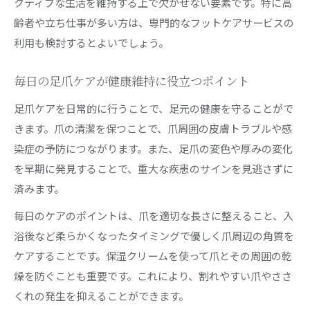
クティブな生活を維持する上で欠かせない要素です。特に高
フットケア角質除去が足爪にもたらすメリット
齢者や立ち仕事が多い方は、専門的なフットケアサービスの
足爪ケアと角質ケアの組み合わせが重要な理由
利用も検討するとよいでしょう。
専門知識で違いが出る足爪ケアの選び方を解説
毎日の足爪ケアが健康維持に役立つポイント
足爪ケアは専門知識を持つ施術者が安心
足爪ケアを日常的に行うことで、足元の健康を守ることがで
質の高い足爪ケアを選ぶ際のチェックポイント
きます。爪の清潔を保つことで、爪周囲の皮膚トラブルや感
足爪ケア専門サロンで受ける施術の特徴とは
染症の予防につながります。また、足爪の変色や厚みの変化
失敗しない足爪ケアサロンの選び方ポイント
を早期に発見することで、重大な疾患のサインを見逃さずに
足爪ケアで差がつく専門技術の見極め方
済みます。
足の悩みに応える最新フットケア体験のすすめ
毎日のケアのポイントは、爪を適切な長さに整えること、入
足爪ケアで実感する最新フットケアの効果
浴後など柔らかくなったタイミングで優しく爪周辺の角質を
最新の足爪ケア体験が悩み解消に導く理由
ケアすることです。保湿クリームを使って爪とその周囲の乾
足爪の悩みに応えるフットケアの選び方とは
燥を防ぐことも重要です。これにより、割れやすい爪やささ
足爪ケアとフットケアの最新技術を徹底解説
くれの発生を抑えることができます。