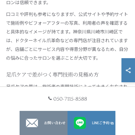
ロンは信頼できます。
口コミや評判も参考になりますが、公式サイトや予約サイト
で施術例やビフォーアフターの写真、利用者の声を確認する
と具体的なイメージが持てます。神奈川県川崎市川崎区で
は、ドクターネイル爪革命などの専門店が注目されています
が、店舗ごとにサービス内容や得意分野が異なるため、自分
の悩みに合ったサロンを選ぶことが大切です。
足爪ケアで差がつく専門技術の見極め方
足爪ケアの質は、施術者の専門技術によって大きく左右され
ます。見極めるポイントとしては、巻き爪補正や変形爪対
050-7115-8588
応、角質除去などの具体的な技術内容や、使用する器具の衛
生管理体制が挙げられます。特にドイツ式フットケアや医療
的アプローチを取り入れたサロンは、専門性が高い傾向にあ
お問い合わせ
LINEご予約
ります。