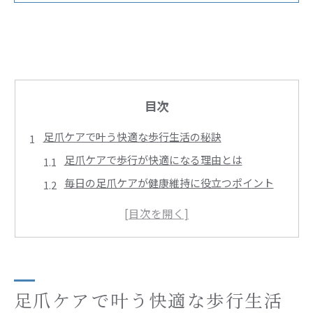
目次
足爪ケアで叶う快適な歩行生活の秘訣
足爪ケアで歩行が快適になる理由とは
毎日の足爪ケアが健康維持に役立つポイント
足爪の正しいケア習慣で疲れにくい足元へ
足爪ケアで美しい足元と健康を両立させる方法
足爪トラブルを予防するセルフケアの実践法
ドイツ式足爪ケアが注目される理由とは
ドイツ式足爪ケアの専門技術と特徴を解説
足爪ケアで叶う快適な歩行生活