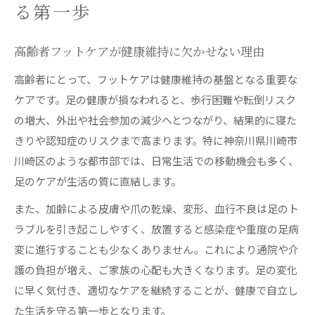
毎日の高齢者フットケアが健康寿命を延ばす秘
る第一歩
訣
足の爪切りサービスで安心できる高齢者ケアを
高齢者フットケアが健康維持に欠かせない理由
実現
高齢者にとって、フットケアは健康維持の基盤となる重要な
歩行を支える高齢者フットケアの効果的な方法
ケアです。足の健康が損なわれると、歩行困難や転倒リスク
高齢者足の爪切りは健康管理の大切な第一歩
の増大、外出や社会参加の減少へとつながり、結果的に寝た
高齢者フットケア講座で学ぶ日常ケアの重要性
きりや認知症のリスクまで高まります。特に神奈川県川崎市
川崎区のような都市部では、日常生活での移動機会も多く、
川崎区で注目される高齢者フットケア対策
足のケアが生活の質に直結します。
川崎区で広がる高齢者フットケアの取り組み
また、加齢による皮膚や爪の乾燥、変形、血行不良は足のト
高齢者フットケア外来や専門家活用の実情
ラブルを引き起こしやすく、放置すると感染症や重度の足病
地域で安心できる高齢者フットケアサービス
変に進行することも少なくありません。これにより通院や介
病院で受けられる高齢者足の爪切りの特徴
護の負担が増え、ご家族の心配も大きくなります。足の変化
高齢者フットケアスペシャリストと地域連携の
に早く気付き、適切なケアを継続することが、健康で自立し
利点
た生活を守る第一歩となります。