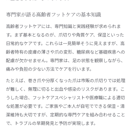
安全な歩行と転倒予防に欠かせないケア法
高齢者フットケアで転倒リスクを未然に防ぐ方
専門家が語る高齢者フットケアの基本知識
法
高齢者フットケアには、専門知識と実践経験が求められま
安全な歩行を守る高齢者フットケア実践法
す。まず基本となるのが、爪切りや角質ケア、保湿といった
足の爪切りとフットケアが転倒予防につながる
日常的なケアです。これらは一見簡単そうに見えますが、高
理由
齢者特有の皮膚の薄さや爪の変形、糖尿病など基礎疾患への
高齢者の歩行安定に欠かせないフットケアの進
配慮が欠かせません。専門家は、足の状態を観察しながら、
め方
痛みや負担の少ない方法でケアを行います。
フットケア外来で知る転倒予防の具体策
たとえば、巻き爪や分厚くなった爪は市販の爪切りでは処理
家族と共に取り組む高齢者足の健康管理
が難しく、無理に切ると出血や感染のリスクがあります。こ
家族ができる高齢者フットケアのサポート方法
うした場合、フットケアスペシャリストや医療職による適切
な処置が必要です。ご家族やご本人が自宅でできる保湿・清
高齢者足の爪切りを家族で安全に行うコツ
潔維持も大切ですが、定期的な専門ケアを組み合わせること
訪問型高齢者フットケアサービスの活用の勧め
で、トラブルの早期発見と予防が実現します。
高齢者フットケア講座で家族も学ぶ健康管理