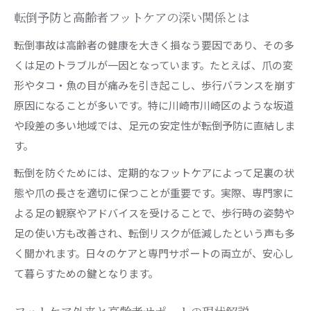
高齢者フットケアスペシャリストから学ぶ家庭
転倒予防と高齢者フットケアの深い関係とは
ケア
転倒事故は高齢者の健康を大きく損なう要因であり、その多
快適な毎日へ導く実践フットケアのコツ
くは足のトラブルが一因となっています。たとえば、爪の変
日常生活で行う高齢者フットケアの実践ポイン
形やタコ・魚の目が痛みを引き起こし、歩行バランスを崩す
ト
原因になることが多いです。特に川崎市川崎区のような坂道
高齢者フットケアが快適な暮らしを支える理由
や段差の多い地域では、足元の安定性が転倒予防に直結しま
爪切りとフットケアで健康的な毎日を実現する
す。
方法
転倒を防ぐためには、定期的なフットケアによって足裏の状
高齢者フットケア外来を上手に活用する工夫
態や爪の長さを適切に保つことが重要です。実際、専門家に
高齢者フットケアスペシャリストが伝える習慣
よる足の観察やアドバイスを受けることで、歩行時の姿勢や
術
足の使い方も改善され、転倒リスクが低減したという声も多
く聞かれます。日々のケアと専門サポートの両立が、安心し
て暮らすための鍵となります。