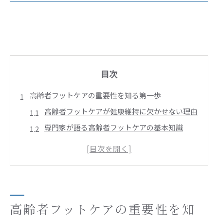
目次
高齢者フットケアの重要性を知る第一歩
高齢者フットケアが健康維持に欠かせない理由
専門家が語る高齢者フットケアの基本知識
転倒予防と高齢者フットケアの深い関係とは
フットケア外来と高齢者サポートの現状解説
高齢者フットケアスペシャリストに相談する意
義
健康維持を目指すなら足元から始めよう
高齢者フットケアの重要性を知