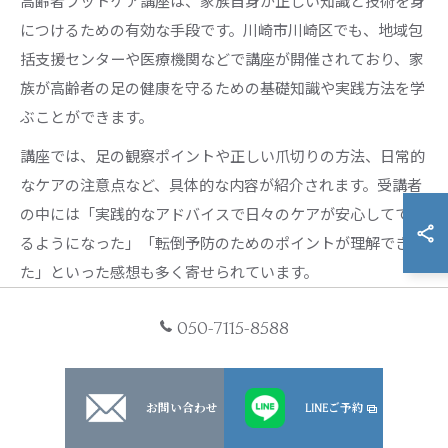
高齢者フットケア講座は、家族自身が正しい知識と技術を身
につけるための有効な手段です。川崎市川崎区でも、地域包
括支援センターや医療機関などで講座が開催されており、家
族が高齢者の足の健康を守るための基礎知識や実践方法を学
ぶことができます。
講座では、足の観察ポイントや正しい爪切りの方法、日常的
なケアの注意点など、具体的な内容が紹介されます。受講者
の中には「実践的なアドバイスで日々のケアが安心してでき
るようになった」「転倒予防のためのポイントが理解でき
た」といった感想も多く寄せられています。
また、講座を通じて家族同士の情報交換や悩み相談もできる
050-7115-8588
ため、孤立しがちな介護生活の中で心強い支えとなります。
高齢者フットケア講座の受講は、家族の負担軽減と高齢者の
健康維持の両立に役立つ実践的な方法です。
お問い合わせ
LINEご予約