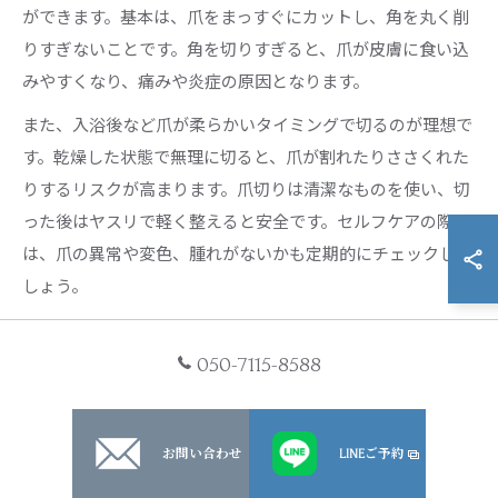
ができます。基本は、爪をまっすぐにカットし、角を丸く削
りすぎないことです。角を切りすぎると、爪が皮膚に食い込
みやすくなり、痛みや炎症の原因となります。
また、入浴後など爪が柔らかいタイミングで切るのが理想で
す。乾燥した状態で無理に切ると、爪が割れたりささくれた
りするリスクが高まります。爪切りは清潔なものを使い、切
った後はヤスリで軽く整えると安全です。セルフケアの際
は、爪の異常や変色、腫れがないかも定期的にチェックしま
しょう。
もし自宅でのケアに不安がある場合や、痛みが続く場合は、
川崎市幸区の皮膚科やフットケア外来の専門医に早めに相談
050-7115-8588
することが大切です。セルフケアで改善しない場合には、専
門的な治療やアドバイスを受けることで、重症化を防ぐこと
ができます。
お問い合わせ
LINEご予約