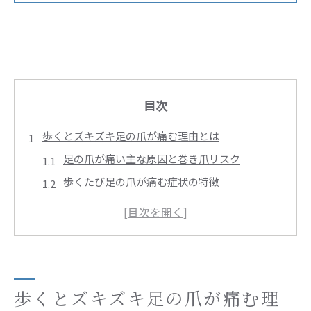
目次
歩くとズキズキ足の爪が痛む理由とは
足の爪が痛い主な原因と巻き爪リスク
歩くたび足の爪が痛む症状の特徴
巻き爪や陥入爪による足の爪の痛み解説
足の爪の異変を見逃さないセルフチェック法
足の爪が痛い時の初期対応と注意点
巻き爪治療を神奈川県川崎市幸区で選ぶときのポイ
ント
歩くとズキズキ足の爪が痛む理