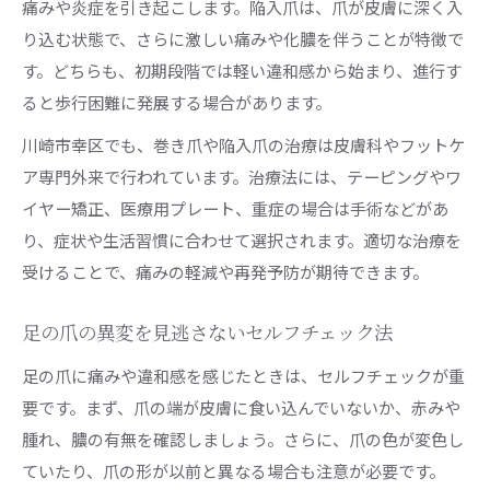
自宅でできる足の爪ケアグッズの選び方
痛みや炎症を引き起こします。陥入爪は、爪が皮膚に深く入
り込む状態で、さらに激しい痛みや化膿を伴うことが特徴で
足の爪の健康を保つためのフットケア方法
す。どちらも、初期段階では軽い違和感から始まり、進行す
ると歩行困難に発展する場合があります。
川崎市幸区でも、巻き爪や陥入爪の治療は皮膚科やフットケ
ア専門外来で行われています。治療法には、テーピングやワ
イヤー矯正、医療用プレート、重症の場合は手術などがあ
り、症状や生活習慣に合わせて選択されます。適切な治療を
受けることで、痛みの軽減や再発予防が期待できます。
足の爪の異変を見逃さないセルフチェック法
足の爪に痛みや違和感を感じたときは、セルフチェックが重
要です。まず、爪の端が皮膚に食い込んでいないか、赤みや
腫れ、膿の有無を確認しましょう。さらに、爪の色が変色し
ていたり、爪の形が以前と異なる場合も注意が必要です。