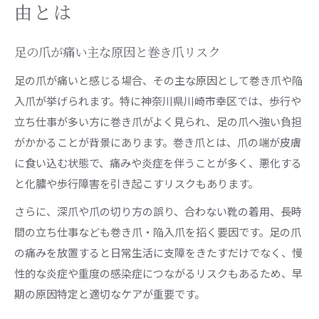
足の爪の巻き爪治療法とクリニック選び
由とは
巻き爪治療の保険適用と自費診療の違い
川崎で足の爪治療が受けられる医療機関の特徴
足の爪が痛い主な原因と巻き爪リスク
巻き爪治療に強いサロンと皮膚科の比較
足の爪が痛いと感じる場合、その主な原因として巻き爪や陥
足の爪の痛みに合わせた治療方法の選び方
入爪が挙げられます。特に神奈川県川崎市幸区では、歩行や
立ち仕事が多い方に巻き爪がよく見られ、足の爪へ強い負担
皮膚科で足の爪の痛みを相談するメリット
がかかることが背景にあります。巻き爪とは、爪の端が皮膚
足の爪の痛みは皮膚科に相談すべき理由
に食い込む状態で、痛みや炎症を伴うことが多く、悪化する
皮膚科で受けられる足の爪ケアの内容
と化膿や歩行障害を引き起こすリスクもあります。
川崎幸クリニック皮膚科の評判と実績
さらに、深爪や爪の切り方の誤り、合わない靴の着用、長時
足の爪のトラブル相談時の注意点
間の立ち仕事なども巻き爪・陥入爪を招く要因です。足の爪
皮膚科医による巻き爪治療の安心感
の痛みを放置すると日常生活に支障をきたすだけでなく、慢
保険適用と自費治療の違いを徹底解説
性的な炎症や重度の感染症につながるリスクもあるため、早
足の爪治療の保険適用と自費の基本知識
期の原因特定と適切なケアが重要です。
巻き爪治療における費用と選び方のコツ