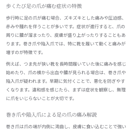
足の爪の痛み治療で注意する保険の条件
歩くたび足の爪が痛む症状の特徴
自費治療のメリットとデメリット整理
歩行時に足の爪が痛む場合、ズキズキとした痛みや圧迫感、
最新の巻き爪治療法と費用比較のポイント
赤みや腫れを伴うことが多いです。症状が進行すると、爪の
周りに膿が溜まったり、皮膚が盛り上がったりすることもあ
爪の異変に気付いたら迷わず受診がおすすめ
ります。巻き爪や陥入爪では、特に靴を履いて動くと痛みが
足の爪の痛みを放置しない重要性
増すのが特徴です。
症状が重い時に早期受診が必要な理由
例えば、つま先が狭い靴を長時間履いていた後に痛みを感じ
川崎で足の爪トラブル相談先の選び方
始めたり、爪の横から出血や膿が見られる場合は、巻き爪や
爪の変形や痛み発生時の受診タイミング
陥入爪が疑われます。早期に気付くことで、悪化を防ぎやす
足の爪の異変で迷った時の対処法
くなります。違和感を感じたら、まずは症状を観察し、無理
自分に合った足の爪ケア方法で快適な歩行へ
に爪をいじらないことが大切です。
足の爪の正しい切り方とセルフケアの基本
巻き爪予防に役立つ日常ケア習慣とは
巻き爪や陥入爪による足の爪の痛み解説
足の爪の痛みを防ぐ靴選びと歩き方のポイント
巻き爪は爪の端が内側に湾曲し、皮膚に食い込むことで強い