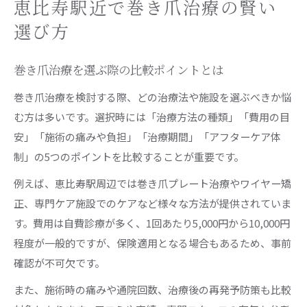
巻き爪の費用相場と治療法を徹底比較
恵比寿駅近で巻き爪治療の賢い
巻き爪治療にかかる費用相場と内訳の実態
選び方
巻き爪の処置料が異なる理由と治療法別比較
巻き爪治療費用の目安と選択肢の違いを解説
巻き爪治療を選ぶ際の比較ポイントとは
巻き爪治療が自費になるケースの注意点
巻き爪治療を検討する際、どの治療法や施設を選ぶべきか悩
プレート治療など巻き爪治療法ごとの費用差
む方は多いです。選択時には「治療方法の種類」「費用の目
安」「施術の痛みや負担」「治療期間」「アフターケア体
通いやすさ重視なら巻き爪ケアがおすすめ
制」の5つのポイントを比較することが重要です。
巻き爪ケア施設の通いやすさを徹底検証
例えば、恵比寿駅周辺では巻き爪プレート治療やワイヤー矯
仕事帰りにも通える巻き爪ケアの選び方
正、専門ケア施設でのケアなど様々な方法が提供されていま
巻き爪ケアの利便性と施術の特徴を解説
す。費用は自費診療が多く、1回あたり5,000円から10,000円
予約が取りやすい巻き爪ケアの見極め方
程度が一般的ですが、保険適用となる場合もあるため、事前
巻き爪ケアで日常生活に支障を出さない工夫
確認が不可欠です。
痛みを和らげる巻き爪解消の最新事情
また、施術時の痛みや通院回数、治療後の再発予防策も比較
巻き爪の痛みを抑える最新治療法の紹介