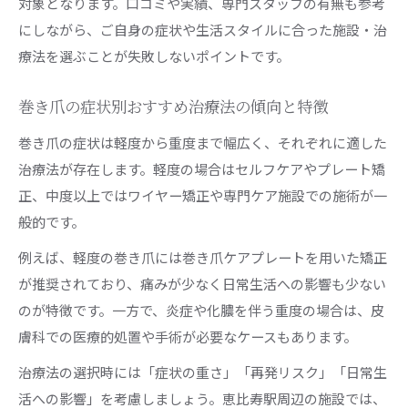
対象となります。口コミや実績、専門スタッフの有無も参考
巻き爪治療で痛くない施術が増えている理由
にしながら、ご自身の症状や生活スタイルに合った施設・治
根本改善を目指す巻き爪ケアの新常識
療法を選ぶことが失敗しないポイントです。
再発しにくい巻き爪治療のポイントとは
巻き爪の痛み軽減に役立つセルフケア方法
巻き爪の症状別おすすめ治療法の傾向と特徴
保険適用や自費診療の違いを解説します
巻き爪の症状は軽度から重度まで幅広く、それぞれに適した
巻き爪治療の保険適用条件と自費診療の違い
治療法が存在します。軽度の場合はセルフケアやプレート矯
正、中度以上ではワイヤー矯正や専門ケア施設での施術が一
巻き爪治療が保険適用になるケースを整理
般的です。
巻き爪治療がなぜ自費になるのかを詳しく解説
巻き爪治療の費用負担を減らす選択肢とは
例えば、軽度の巻き爪には巻き爪ケアプレートを用いた矯正
が推奨されており、痛みが少なく日常生活への影響も少ない
巻き爪治療の保険・自費のメリットと注意点
のが特徴です。一方で、炎症や化膿を伴う重度の場合は、皮
短期間で巻き爪改善を目指す方法を紹介
膚科での医療的処置や手術が必要なケースもあります。
巻き爪を短期間で改善するための治療法
治療法の選択時には「症状の重さ」「再発リスク」「日常生
巻き爪改善を早めるセルフケアとプロ施術
活への影響」を考慮しましょう。恵比寿駅周辺の施設では、
巻き爪プレート治療の効果と改善スピード