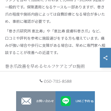
一般的です。保険適用となるケースも一部ありますが、巻き
爪の程度や施術内容によっては自費診療となる場合が多いた
め、事前に確認が必要です。
「巻き爪研究所 恵比寿」や「恵比寿 皮膚科巻き爪」など、
口コミや評判を参考に施設選びをする方も増えています。痛
みが強い場合や歩行に支障がある場合は、早めに専門家へ相
談することが改善への近道です。
巻き爪改善を早めるセルフケアとプロ施術
巻き爪の改善を早めるためには、日常のセルフケアと専門家
050-7115-8588
によるプロ施術の併用が効果的です。セルフケアとしては、
正しい爪の切り方や保湿、靴選びの見直しが基本になりま
す。特に爪を角まで短く切りすぎないことが再発防止のポイ
お問い合わせ
LINEご予約
ントです。