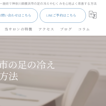
ー施術で神奈川県横浜市の足の冷えやむくみを心地よく改善する方法
お問い合わせはこちら
LINEご予約はこちら
当サロンの特徴
アクセス
ブログ
コラム
サロン
メンズ・車椅子
市の足の冷え
ネイル
方法
角質除去
リフレクソロジー