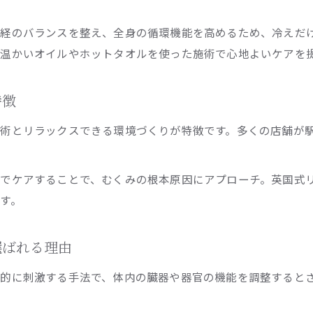
英国式リフレクソロジーなら安らぎもアップ
経のバランスを整え、全身の循環機能を高めるため、冷えだ
英国式リフレクソロジーの安らぎポイントを解説
温かいオイルやホットタオルを使った施術で心地よいケアを
横浜の英国式リフレクソロジー店舗の選び方
リフレクソロジーの本場英国式の魅力とは
特徴
女性スタッフによる英国式リフレクソロジーの安心
術とリラックスできる環境づくりが特徴です。多くの店舗が
横浜駅で体験できる英国式リフレクソロジーの特徴
心身に癒しをもたらす横浜駅リフレクソロジー
までケアすることで、むくみの根本原因にアプローチ。英国式
リフレクソロジーで心も体もリフレッシュ
す。
横浜駅リフレクソロジーで実感できる癒し効果
リフレクソロジー施術がもたらす自律神経への影響
選ばれる理由
リフレクソロジーとマッサージの違いを知る
的に刺激する手法で、体内の臓器や器官の機能を調整すると
横浜駅で人気のリフレクソロジーの施術内容
もみほぐしとの違いを知って施術選びに活かす