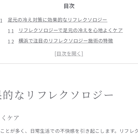
目次
足元の冷え対策に効果的なリフレクソロジー
リフレクソロジーで足元の冷えを心地よくケア
横浜で注目のリフレクソロジー施術の特徴
英国式リフレクソロジーが冷え対策に選ばれる理由
女性スタッフによるリフレクソロジーの安心感
リフレクソロジーとは何か基礎から徹底解説
リフレクソロジーで横浜のむくみ改善を実感
むくみ改善に役立つリフレクソロジーの手技とは
果的なリフレクソロジー
リフレクソロジーでリンパの巡りを促進しよう
横浜駅で受けるリフレクソロジー体験の流れ
よくケア
英国式リフレクソロジーでむくみの悩みを解消
ことが多く、日常生活での不快感を引き起こします。リフレ
リフレクソロジーの定期ケアで脚が軽やかに変化