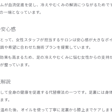
もみほぐしとリフレクソロジーの違いを徹底比較
ズムが血流促進を促し、冷えやむくみの解消につながるためで
の一端となっています。
リフレクソロジーが女性に人気の理由を解説
横浜駅周辺リフレクソロジーの選び方ガイド
の安心感
英国式リフレクソロジーと他施術の特徴比較
自分に合ったリフレクソロジー施術の見極め方
とって、女性スタッフが担当するサロンは安心感が大きなポ
初めてでも安心なリフレクソロジー体験ガイド
調や希望に合わせた施術プランを提案しています。
リフレクソロジー初体験でも安心のポイント
効果も高まるため、足の冷えやむくみに悩む女性からの支持
横浜駅でリフレクソロジーを受ける際の流れ
が整っています。
女性スタッフによるリフレクソロジーの魅力
英国式リフレクソロジーの心地よい施術体験
底解説
リフレクソロジーの効果を高める事前準備
して全身の健康を促進する代替療法の一つです。足裏には身
ます。
を温めた後、オイルを使って丁寧に足裏から膝上までケアしま