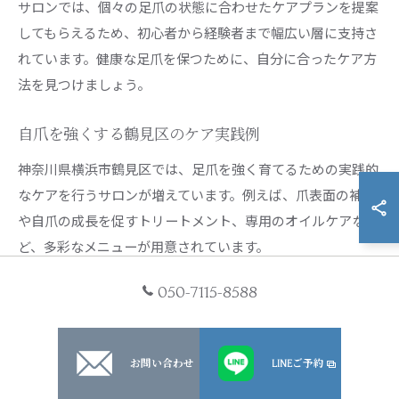
サロンでは、個々の足爪の状態に合わせたケアプランを提案
してもらえるため、初心者から経験者まで幅広い層に支持さ
れています。健康な足爪を保つために、自分に合ったケア方
法を見つけましょう。
自爪を強くする鶴見区のケア実践例
神奈川県横浜市鶴見区では、足爪を強く育てるための実践的
なケアを行うサロンが増えています。例えば、爪表面の補強
や自爪の成長を促すトリートメント、専用のオイルケアな
ど、多彩なメニューが用意されています。
実際に「以前は爪が割れやすく悩んでいたが、サロンで定期
050-7115-8588
的にケアを受けることで強くしなやかな爪になった」という
利用者の声も多く、地域密着型のサロンならではのきめ細や
かな対応が好評です。プロによるアドバイスを参考に、日常
お問い合わせ
LINEご予約
でも取り入れやすいセルフケア法を教えてもらえるのも魅力