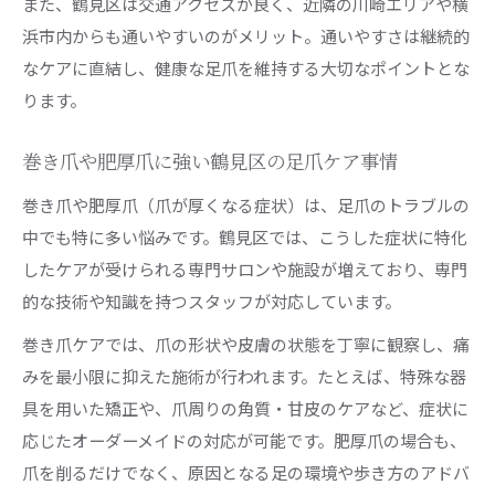
また、鶴見区は交通アクセスが良く、近隣の川崎エリアや横
専門家が教える足爪ケアの具体的な流れ
浜市内からも通いやすいのがメリット。通いやすさは継続的
なケアに直結し、健康な足爪を維持する大切なポイントとな
自爪を健やかに育てたい方へのポイント
ります。
足爪を美しく育てるためのケア習慣とは
自爪育成で健康的な足爪を目指す方法
巻き爪や肥厚爪に強い鶴見区の足爪ケア事情
足爪ケアを続けることで得られる変化
巻き爪や肥厚爪（爪が厚くなる症状）は、足爪のトラブルの
健やかな足爪を保つためのポイント解説
中でも特に多い悩みです。鶴見区では、こうした症状に特化
自爪を強くする鶴見区のケア実践例
したケアが受けられる専門サロンや施設が増えており、専門
快適な歩行を目指す足爪ケアの極意
的な技術や知識を持つスタッフが対応しています。
足爪ケアが快適な歩行に与える影響とは
巻き爪ケアでは、爪の形状や皮膚の状態を丁寧に観察し、痛
正しい足爪ケアで歩きやすさが向上する理由
みを最小限に抑えた施術が行われます。たとえば、特殊な器
歩行トラブルを防ぐ足爪のお手入れポイント
具を用いた矯正や、爪周りの角質・甘皮のケアなど、症状に
足爪ケア習慣で叶える理想の歩行バランス
応じたオーダーメイドの対応が可能です。肥厚爪の場合も、
足爪を整えて日常生活を快適に過ごす方法
爪を削るだけでなく、原因となる足の環境や歩き方のアドバ