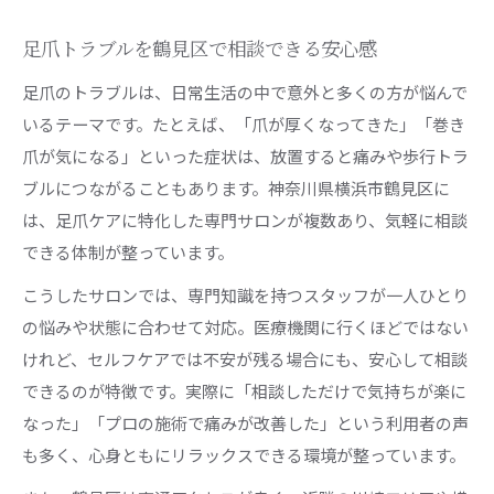
くつろぎ空間で受ける足爪ケアの新しい形
足爪トラブルを鶴見区で相談できる安心感
足爪ケアで心身リフレッシュできる理由
ストレスなく足爪を整えるリラックス施術
足爪のトラブルは、日常生活の中で意外と多くの方が悩んで
いるテーマです。たとえば、「爪が厚くなってきた」「巻き
巻き爪や肥厚爪も鶴見区なら安心
爪が気になる」といった症状は、放置すると痛みや歩行トラ
巻き爪や肥厚爪ケアを鶴見区で安心サポート
ブルにつながることもあります。神奈川県横浜市鶴見区に
足爪のトラブルに対応する専門知識の強み
は、足爪ケアに特化した専門サロンが複数あり、気軽に相談
巻き爪・肥厚爪の悩み解消へ導く鶴見区の技術
できる体制が整っています。
専門サロンで足爪の健やかさを取り戻す方法
こうしたサロンでは、専門知識を持つスタッフが一人ひとり
足爪症状別に選ぶ鶴見区のケア対策ポイント
の悩みや状態に合わせて対応。医療機関に行くほどではない
専門知識で足爪トラブルを解決へ導く
けれど、セルフケアでは不安が残る場合にも、安心して相談
足爪の専門知識がトラブル改善の鍵となる理由
できるのが特徴です。実際に「相談しただけで気持ちが楽に
鶴見区で受ける専門的な足爪ケアの安心感
なった」「プロの施術で痛みが改善した」という利用者の声
爪切りや巻き爪矯正の専門技術が叶える効果
も多く、心身ともにリラックスできる環境が整っています。
足爪に特化したプロのアドバイス活用術