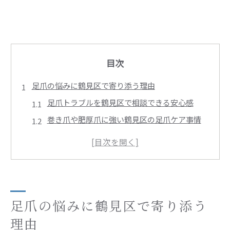
目次
足爪の悩みに鶴見区で寄り添う理由
足爪トラブルを鶴見区で相談できる安心感
巻き爪や肥厚爪に強い鶴見区の足爪ケア事情
足爪の悩みを解決へ導く鶴見区の特徴と強み
鶴見区で専門家による足爪の丁寧なサポート
足爪ケアが身近な鶴見区のメリットを解説
リラックスできる足爪ケアの新提案
足爪ケアとリラックスを両立する施術の魅力
足爪の悩みに鶴見区で寄り添う
鶴見区で体験できる癒しの足爪ケア方法とは
理由