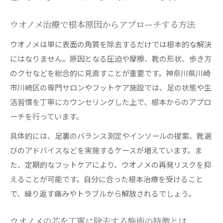
ドイツ式フットケア施術のウオノメ効果とは
角質除去のプロが行うウオノメ施術の流れ
ウオノメ治療で根本原因からアプローチする方法
専門家がすすめるウオノメケアの選び方
ウオノメは単に表面の角質を除去するだけでは根本的な解決
ウオノメ施術とフットケアの違いを徹底比較
にはなりません。原因となる圧迫や摩擦、靴の形状、歩き方
のクセなどを総合的に見直すことが重要です。神奈川県川崎
自宅でできるウオノメ予防法も紹介
市川崎区の専門サロンやフットケア施設では、足の状態や生
自宅で実践できるウオノメ予防の基本習慣
活習慣を丁寧にカウンセリングした上で、根本からのアプロ
ウオノメ再発防止に役立つセルフケア術
ーチを行っています。
毎日の足ケアでウオノメを遠ざける方法
具体的には、足裏のバランス測定やインソールの提案、靴選
簡単にできるウオノメ予防ストレッチ解説
びのアドバイスなどを実施するケースが増えています。ま
ウオノメ予防におすすめのフットケアグッズ
た、定期的なフットケアにより、ウオノメの再発リスクを抑
健やかな足を守るウオノメケアのポイント集
えることが可能です。自分に合った根本治療を受けること
ウオノメケアで健康な足を維持する秘訣
で、繰り返す痛みやトラブルから解放されるでしょう。
ウオノメ専門店で学ぶフットケアの新常識
ウオノメの芯を丁寧に除去する施術の特徴とは
ウオノメ予防と角質ケアのバランスが重要