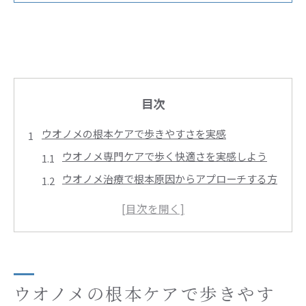
目次
ウオノメの根本ケアで歩きやすさを実感
ウオノメ専門ケアで歩く快適さを実感しよう
ウオノメ治療で根本原因からアプローチする方
法
ウオノメの芯を丁寧に除去する施術の特徴とは
足裏バランスを整えるウオノメケアのコツ
フットケアとウオノメ治療の違いを比較解説
困ったウオノメ予防と再発対策のコツを解説
ウオノメの根本ケアで歩きやす