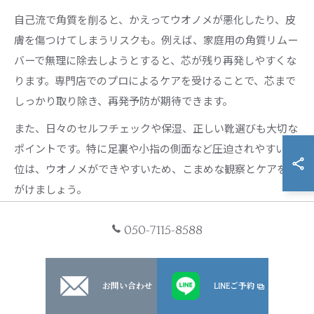
自己流で角質を削ると、かえってウオノメが悪化したり、皮
膚を傷つけてしまうリスクも。例えば、家庭用の角質リムー
バーで無理に除去しようとすると、芯が残り再発しやすくな
ります。専門店でのプロによるケアを受けることで、芯まで
しっかり取り除き、再発予防が期待できます。
また、日々のセルフチェックや保湿、正しい靴選びも大切な
ポイントです。特に足裏や小指の側面など圧迫されやすい部
位は、ウオノメができやすいため、こまめな観察とケアを心
がけましょう。
050-7115-8588
ウオノメ専門店で学ぶフットケアの新常識
ウオノメ専門店では、従来の表面的な角質除去だけでなく、
フットケア全般に関する新しい知見や技術が導入されていま
お問い合わせ
LINEご予約
す。特にドイツ式フットケアや専用マシンを用いた施術は、