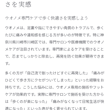
ウオノメ再発を防ぐための予防ポイントまとめ
さを実感
角質除去とウオノメ予防を両立する方法
専門店で教わるウオノメ再発対策の実践法
ウオノメ専門ケアで歩く快適さを実感しよう
ウオノメケアで大切な靴選びの注意点
ウオノメは、足裏や指にできやすい角質のトラブルで、歩く
ウオノメの再発を防ぐフットケア習慣
たびに痛みや違和感を感じる方が多いのが特徴です。特に神
奈川県川崎市川崎区では、専門サロンや医療機関でのウオノ
フットケアでウオノメの不快感を快適に軽減
メケアが注目されています。専門家によるケアを受けること
ドイツ式フットケアでウオノメの悩みを解消
で、芯までしっかりと除去し、再発を防ぐ効果が期待できま
フットケアサロンで受けるウオノメ角質除去体
す。
験
多くの方が「自己流で削ったけどすぐに再発した」「痛みが
ウオノメの不快感をやわらげるケア方法
ひどくて歩き方にクセがついてしまった」といった経験をお
専門家がすすめるフットケアとウオノメ対策
持ちです。こうした悩みには、ウオノメ専用の施術やフット
ウオノメと角質除去でなめらかな足裏へ
ケアが効果的です。実際に専門サロンで施術を受けた方から
専門的なウオノメ施術の特徴を知ろう
は「歩くのが楽になった」「痛みがなくなって日常生活が快
ウオノメ専門施術で芯まで徹底ケアする理由
適になった」といった声が多く寄せられています。