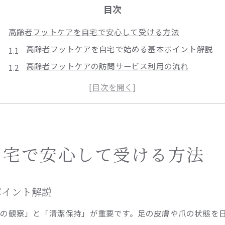
目次
高齢者フットケアを自宅で安心して受ける方法
高齢者フットケアを自宅で始める基本ポイント解説
高齢者フットケアの訪問サービス利用の流れ
自宅でできる高齢者フットケアの安全対策とは
足の爪切り対応が必要な高齢者フットケアの実践例
高齢者フットケアスペシャリストによる自宅ケアの特
川崎区の自宅向け高齢者フットケア最新事情
高齢者フットケアの最新訪問サービス事情を紹介
自宅で安心して受ける方法
高齢者向け自宅フットケアが注目される理由とは
日本訪問フットケアサービスの特徴と利用メリット
ポイント解説
高齢者フットケアの選び方とスペシャリスト活用法
の観察」と「清潔保持」が重要です。足の皮膚や爪の状態を
自宅で利用できる高齢者向けフットケアの現状