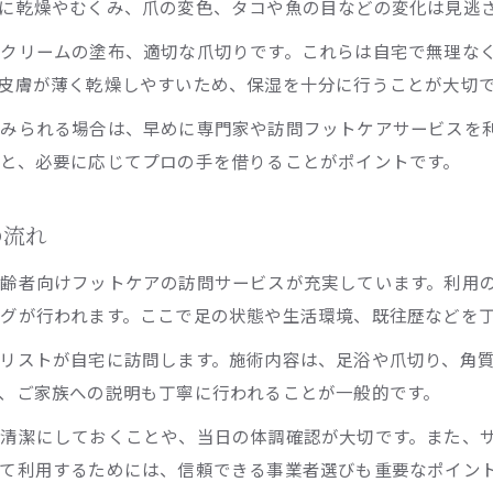
に乾燥やむくみ、爪の変色、タコや魚の目などの変化は見逃
自宅対応の高齢者フットケアで快適な毎日を実現
クリームの塗布、適切な爪切りです。これらは自宅で無理な
高齢者フットケアが自宅で叶える快適な生活環境
皮膚が薄く乾燥しやすいため、保湿を十分に行うことが大切
高齢者の足の爪切りサービスで毎日を安全に過ごす
みられる場合は、早めに専門家や訪問フットケアサービスを
高齢者フットケアで転倒予防と健康維持を目指す
と、必要に応じてプロの手を借りることがポイントです。
高齢者フットケアを自宅で続けるコツと習慣化ポイン
高齢者フットケアスペシャリスト活用で得られる安心
の流れ
地域密着！川崎区での高齢者フットケアサポート
齢者向けフットケアの訪問サービスが充実しています。利用
高齢者フットケアの地域密着型サポートの特徴とは
グが行われます。ここで足の状態や生活環境、既往歴などを
高齢者フットケアの専門家と地域連携サポート事例
リストが自宅に訪問します。施術内容は、足浴や爪切り、角
高齢者向けフットケアサービス利用時の相談方法
、ご家族への説明も丁寧に行われることが一般的です。
高齢者フットケアで安心感を得る地域サポート体制
清潔にしておくことや、当日の体調確認が大切です。また、
日本訪問フットケアサービスとの地域連携の重要性
て利用するためには、信頼できる事業者選びも重要なポイン
高齢者の足元を守るために必要な自宅ケアとは