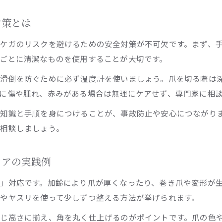
高齢者フットケアで自宅で守るべき足の健康習慣
対策とは
高齢者の足の爪切りケアが重要な理由と注意点
フットケアスペシャリストによる自宅ケアのメリット
ケガのリスクを避けるための安全対策が不可欠です。まず、
ごとに清潔なものを使用することが大切です。
高齢者フットケアで避けたいトラブルと予防策
高齢者フットケアを習慣にするポイントと工夫
や滑倒を防ぐために必ず温度計を使いましょう。爪を切る際は
自宅で始める高齢者フットケアの安心ポイント
に傷や腫れ、赤みがある場合は無理にケアせず、専門家に相
高齢者フットケアの安心安全な始め方と注意点
知識と手順を身につけることが、事故防止や安心につながり
自宅でできる高齢者フットケアのおすすめステップ
相談しましょう。
高齢者フットケア利用時のよくある質問と回答
高齢者フットケア保険適用外でも安心できる理由
ケアの実践例
高齢者フットケア専門家の選び方と確認ポイント
」対応です。加齢により爪が厚くなったり、巻き爪や変形が
やヤスリを使って少しずつ整える方法が挙げられます。
じ高さに揃え、角を丸く仕上げるのがポイントです。爪の色