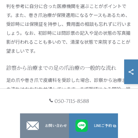
判を参考に自分に合った医療機関を選ぶことがポイントで
す。また、巻き爪治療が保険適用になるケースもあるため、
受診時には保険証を持参し、費用面の相談も忘れずに行いま
しょう。なお、初診時には問診票の記入や足の状態の写真撮
影が行われることも多いので、清潔な状態で来院することが
望ましいです。
診察から治療までの足の爪治療の一般的な流れ
足の爪や巻き爪で皮膚科を受診した場合、診察から治療まで
の流れはおおむね共通しています。まず医師による問診・視
診があり、痛みの程度や発症時期、既往歴などを詳しく聞か
050-7115-8588
れます。その後、必要に応じてレントゲンや細菌検査などが
行われ、巻き爪の程度や原因を特定します。
お問い合わせ
LINEご予約
診断結果をもとに、患者の症状や希望に合わせて治療方針が
決定されます。初期の場合はテーピングや爪の切り方指導、