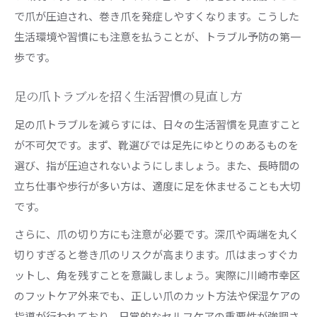
足の爪治療で信頼できる医療機関の選び方
で爪が圧迫され、巻き爪を発症しやすくなります。こうした
巻き爪治療を受ける際の予約と相談の流れ
生活環境や習慣にも注意を払うことが、トラブル予防の第一
足の爪トラブルで重視すべき診療科目とは
歩です。
治療費や口コミで選ぶ足の爪治療の判断基準
足の爪トラブルを招く生活習慣の見直し方
足の爪を守るために地域で確認したい情報
足の爪トラブルを減らすには、日々の生活習慣を見直すこと
快適な足元を保つための巻き爪予防術
が不可欠です。まず、靴選びでは足先にゆとりのあるものを
足の爪を健康に保つための毎日の予防習慣
選び、指が圧迫されないようにしましょう。また、長時間の
巻き爪を防ぐための正しい靴選びと履き方
立ち仕事や歩行が多い方は、適度に足を休ませることも大切
足の爪ケアで意識したいポイントと注意点
です。
巻き爪予防に役立つストレッチと体操法
さらに、爪の切り方にも注意が必要です。深爪や両端を丸く
足の爪トラブルを未然に防ぐ生活の工夫
切りすぎると巻き爪のリスクが高まります。爪はまっすぐカ
皮膚科で相談できる巻き爪治療の流れ
ットし、角を残すことを意識しましょう。実際に川崎市幸区
足の爪や巻き爪で皮膚科を受診する手順
のフットケア外来でも、正しい爪のカット方法や保湿ケアの
診察から治療までの足の爪治療の一般的な流れ
指導が行われており、日常的なセルフケアの重要性が強調さ