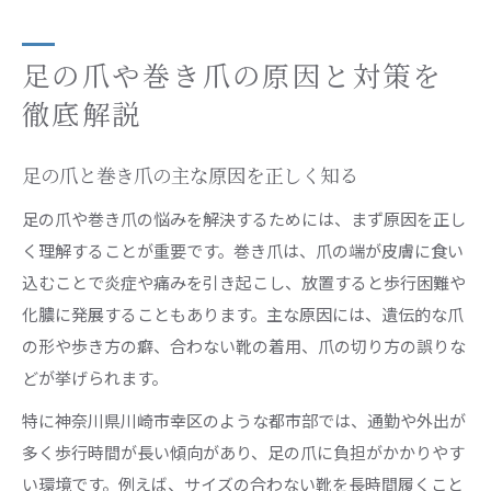
巻き爪治療の保険適用と自費診療の違い
足の爪治療と巻き爪の保険適用条件の違い
足の爪や巻き爪の原因と対策を
足の爪の治療法ごとに異なる費用の目安
徹底解説
巻き爪治療で知っておきたい保険と自費の差
足の爪と巻き爪の主な原因を正しく知る
足の爪の治療でよくある費用の疑問を解消
保険適用と自費診療のメリットとデメリット
足の爪や巻き爪の悩みを解決するためには、まず原因を正し
く理解することが重要です。巻き爪は、爪の端が皮膚に食い
自分でケアする足の爪トラブル対処法
込むことで炎症や痛みを引き起こし、放置すると歩行困難や
足の爪トラブルを自分でケアする基本方法
化膿に発展することもあります。主な原因には、遺伝的な爪
巻き爪を予防するセルフケアのコツと注意点
の形や歩き方の癖、合わない靴の着用、爪の切り方の誤りな
足の爪のセルフケアで避けたいNG行動
どが挙げられます。
足の爪が痛むとき自分でできる応急処置
特に神奈川県川崎市幸区のような都市部では、通勤や外出が
巻き爪を悪化させないためのケアポイント
多く歩行時間が長い傾向があり、足の爪に負担がかかりやす
川崎市幸区で選ぶ巻き爪治療のポイント
い環境です。例えば、サイズの合わない靴を長時間履くこと