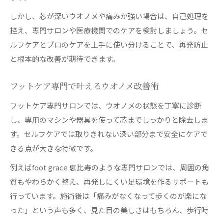
忙しい方も安心のウオノメ即日施術の魅力
しかし、芯が深いウオノメや痛みが強い場合は、自己処理を
恵比寿駅近くでウオノメ相談がしやすい理由
控え、専門サロンや医療機関でのケアを検討しましょう。セ
ルフケアとプロのケアを上手に使い分けることで、再発防止
ウオノメを悪化させないための予防習慣
と根本的な改善が期待できます。
ウオノメ予防に役立つ正しいフットケア習慣
日常生活でできるウオノメ対策の具体例
フットケア専門で叶えるウオノメ改善術
恵比寿のサロンがすすめるウオノメ予防法
フットケア専門サロンでは、ウオノメの状態を丁寧に診断
歩き方や靴選びで変わるウオノメリスク軽減
し、専用のマシンや器具を使って芯までしっかりと除去しま
セルフケアと専門ケアの組み合わせが効果的
す。セルフケアでは取りきれない深い部分まで安全にケアで
根本改善を目指すウオノメケアの選び方
きる点が大きな特徴です。
ウオノメ根本改善には専門ケアが不可欠な理由
例えばfoot grace 恵比寿のような専門サロンでは、周囲の角
恵比寿で長く続けられるウオノメケアの基準
質もやわらかく整え、再発しにくい足環境を作るサポートも
口コミや実績で選ぶウオノメ施術のポイント
行っています。施術後は「痛みがなくなって歩くのが楽にな
フットケアとの併用でウオノメ改善を目指す
った」という声も多く、見た目の美しさはもちろん、歩行時