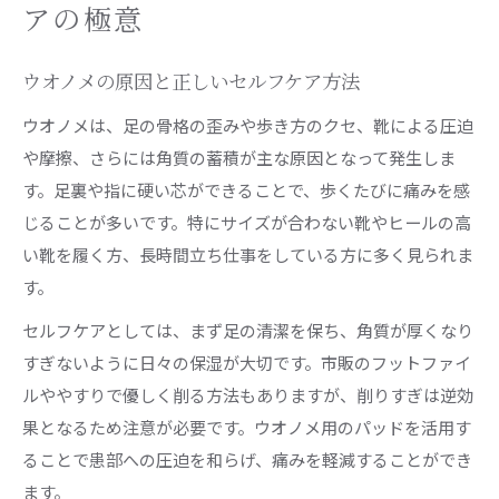
巻き爪やタコも同時にケアできる施術内容
アの極意
通いやすさ重視のウオノメサロンの選び方
ウオノメの原因と正しいセルフケア方法
フットケアとウオノメケアの相乗効果に注目
ウオノメの再発を防ぐアフターケアの重要性
ウオノメは、足の骨格の歪みや歩き方のクセ、靴による圧迫
や摩擦、さらには角質の蓄積が主な原因となって発生しま
痛みを和らげるウオノメ対策のポイント
す。足裏や指に硬い芯ができることで、歩くたびに痛みを感
ウオノメの痛み軽減に効果的なフットケア法
じることが多いです。特にサイズが合わない靴やヒールの高
専門家がすすめるウオノメセルフ対策の注意点
い靴を履く方、長時間立ち仕事をしている方に多く見られま
恵比寿口コミで人気の痛みを抑える施術
す。
ウオノメの芯を安全に除去する方法とは
セルフケアとしては、まず足の清潔を保ち、角質が厚くなり
施術後の歩行が楽になるウオノメケア実例
すぎないように日々の保湿が大切です。市販のフットファイ
恵比寿周辺で叶える快適なフットケア体験
ルややすりで優しく削る方法もありますが、削りすぎは逆効
恵比寿で受けるウオノメ専門フットケア体験談
果となるため注意が必要です。ウオノメ用のパッドを活用す
ウオノメを含む足全体の健康管理法を紹介
ることで患部への圧迫を和らげ、痛みを軽減することができ
口コミ評判で選ぶ恵比寿のフットケア施設
ます。