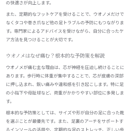
ウオノメ施術で重視したい相談しやすさとは
の快適さが向上します。
また、定期的なフットケアを受けることで、ウオノメだけで
なくタコや巻き爪など他の足トラブルの予防にもつながりま
す。専門家によるアドバイスを受けながら、自分に合ったケ
ア方法を見つけることが大切です。
ウオノメはなぜ痛む？根本的な予防策を解説
ウオノメが痛む主な理由は、芯が神経を圧迫し続けることに
あります。歩行時に体重が集中することで、芯が皮膚の深部
に押し込まれ、鋭い痛みや違和感を引き起こします。特に足
の小指下や母趾球など、荷重がかかりやすい部位に多発しま
す。
根本的な予防策としては、サイズや形が自分の足に合った靴
を選ぶことが最優先です。また、足裏のアーチをサポートす
るインソールの活用や、定期的な足のストレッチ、正しい歩