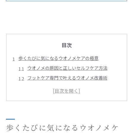
目次
歩くたびに気になるウオノメケアの極意
ウオノメの原因と正しいセルフケア方法
フットケア専門で叶えるウオノメ改善術
ウオノメはなぜ痛む？根本的な予防策を解説
恵比寿でウオノメに強いサロンが人気の理由
口コミで選ばれるウオノメケアの特徴とは
恵比寿駅近で安心できる足の総合メンテ法
恵比寿のフットケア施設で受けるウオノメ対策
歩くたびに気になるウオノメケ