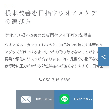
根本改善を目指すウオノメケア
の選び方
ウオノメ根本改善には専門ケアが不可欠な理由
ウオノメは一度できてしまうと、自己流での除去や市販のケ
アグッズだけでは芯までしっかり取り除けないことが多く、
再発や悪化のリスクが高まります。特に足裏や小指下など、
歩行時に圧力がかかる部位は痛みが強くなりやすく、日常生
活にも支障をきたすことがあります。
050-7115-8588
専門ケアでは、ウオノメの芯を的確に見極めて除去し、周囲
の角質もしっかり整えるため、痛みの早期軽減や再発予防が
期待できます。また、足の骨格や歩き方のクセ、靴の選び方
お問い合わせ
LINEご予約
まで総合的にアドバイスが受けられる点も大きなメリットで