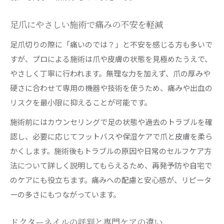
ドクターネイル川崎の技術力とは
足爪にやさしい施術で痛みの不安を軽減
足爪トラブル解消へのドイツ式施術法
足爪切りの際に「痛いのでは？」と不安を感じる方も多いで
肥厚爪の原因と専門的な足爪ケアの選び方
すが、プロによる施術は爪や皮膚の状態を見極めたうえで、
肥厚爪の主な原因と足爪ケアの重要性
やさしく丁寧に行われます。無理な力を加えず、爪の厚みや
足爪専門店で受ける肥厚爪の適切な対処
硬さに合わせて専用の機器や技術を使うため、痛みや出血の
ドクターネイル爪革命の肥厚爪ケアの特徴
リスクを最小限に抑えることが可能です。
川崎のフットケアで選ぶべきポイント
施術前にはカウンセリングで足の状態や過去のトラブルを確
足爪切りと角質ケアの違いを徹底解説
認し、必要に応じてフットバスや保湿ケアで爪と皮膚を柔ら
フットケアで快適な歩行をサポートする秘訣
かくします。施術後もトラブルの原因や日常のセルフケア方
足爪切りとフットケアで歩行の快適さ実感
法について詳しく説明してもらえるため、再発予防や自宅で
足爪トラブル予防に効果的なフットケア法
のケアにも役立ちます。痛みへの配慮と安心感が、リピータ
ーの多さにもつながっています。
プロの施術で歩きやすい足元をキープ
角質除去が快適な歩行に与える影響
ドクターネイルの評判と専門ケアの違い