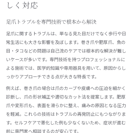
プロの足爪切りで感じた安心感と変化
しく対応
フットケア施術後の足元の快適さを実証
足爪トラブルを専門技術で根本から解決
角質除去と足爪ケアの相乗効果とは
川崎で選ぶ足爪専門店の評判と満足度
足爪に関するトラブルは、単なる見た目だけでなく歩行や日
常生活にも大きな影響を及ぼします。巻き爪や肥厚爪、魚の
巻き爪や角質に悩む方へ効果的な足爪切り
目・タコなどの問題は自己流のケアでは根本的な解決が難し
巻き爪や角質の悩みは足爪切りで解決
いケースが多いです。専門技術を持つプロフェッショナルに
足爪ケアで巻き爪の再発リスクを軽減
よる施術では、医学的知識や専用器具を用いて、原因からし
角質除去と足爪切りのポイント解説
っかりアプローチできる点が大きな特長です。
ドクターネイル川崎の巻き爪ケア実績
例えば、巻き爪の場合は爪のカーブや皮膚への圧迫を細かく
足爪専門店の予約方法と選び方
診断し、爪の形状補正や適切なカット法を提案します。肥厚
ドイツ式フットケアを通じて美しい足元へ
爪や変形爪も、表面を滑らかに整え、痛みの原因となる圧力
ドイツ式フットケアで足爪を美しく整える
を軽減。これらの技術はトラブルの再発防止にもつながりま
足爪切りと角質除去の本格ケア体験
す。セルフケアで悪化した例も少なくないため、症状が進む
プロが行う足爪ケアの効果と評判
前に専門家へ相談するのが安心です。