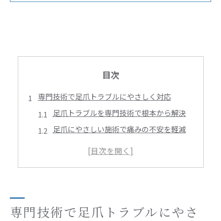
目次
専門技術で足爪トラブルにやさしく対応
足爪トラブルを専門技術で根本から解決
足爪にやさしい施術で痛みの不安を軽減
ドクターネイルの評判と専門ケアの違い
角質除去と足爪切りを組み合わせた効果
専門スタッフによる足爪の丁寧な対応とは
足爪の痛みを和らげるプロケア体験談
足爪の痛み改善を実感した体験談に学ぶ
専門技術で足爪トラブルにやさ