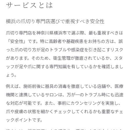
医療従事者による爪切りのメリットと注意点
サービスとは
基礎疾患がある方への安全な爪切りケアとは
横浜の爪切り専門店選びで重視すべき安全性
訪問ケアで実践される爪切りの安全管理方法
医療連携の爪切りサービス利用の流れ
爪切り専門店を神奈川県横浜市で選ぶ際、最も重視すべきは
「安全性」です。特に高齢者や基礎疾患をお持ちの方は、誤
高齢者の足爪ケアに最適な爪切り選び方
った爪の切り方が足のトラブルや感染症を引き起こすリスク
高齢者が安心して使える爪切りサービスの基準
があります。そのため、衛生管理が徹底されているか、スタ
足の爪が厚い方に適した爪切り方法とは
ッフが足や爪に関する専門知識を有しているかを確認しまし
専門店と訪問サービスの違いと選び方
ょう。
家族が知っておきたい高齢者爪切りの注意点
例えば、施術前後に器具の消毒を徹底している店舗や、医療
自宅での安全な爪切りサポート方法
機関と連携しているサロンは、万が一のトラブル時にも迅速
保険が使える爪切りはどこまで対応可能か
な対応が可能です。また、事前にカウンセリングを実施し、
爪切りの医療行為と保険適用の基本を解説
爪や皮膚の状態を細かくチェックしてくれるかも重要なチェ
保険が使える爪切りの対象と範囲を知ろう
ックポイントです。
巻き爪や変形時の爪切りと保険の関係性