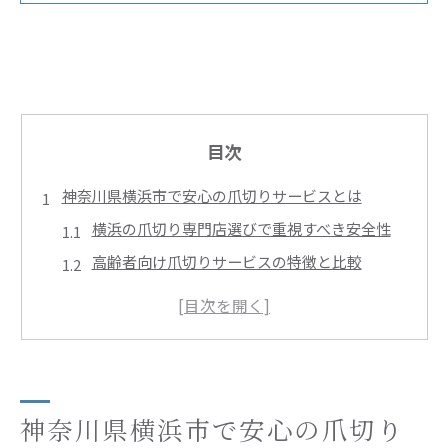
目次
神奈川県横浜市で安心の爪切りサービスとは
横浜の爪切り専門店選びで重視すべき安全性
高齢者向け爪切りサービスの特徴と比較
足の爪を切ってくれるサロンの選び方ガイド
メンズ対応の爪切りサービスが人気の理由
爪切りサロン利用時の事前チェックポイント
医療と連携した安全な爪切り方法を解説
皮膚科と連携できる爪切りサービスの選び方
神奈川県横浜市で安心の爪切り