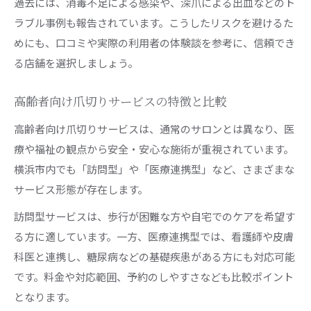
過去には、消毒不足による感染や、深爪による出血などのト
保険適用外となる爪切りサービスの理由
ラブル事例も報告されています。こうしたリスクを避けるた
医療保険と介護保険の爪切り違いに注意
めにも、口コミや実際の利用者の体験談を参考に、信頼でき
る店舗を選択しましょう。
巻き爪や白癬時の理想的な爪切り相談先
巻き爪・白癬時は皮膚科での爪切りが安心
高齢者向け爪切りサービスの特徴と比較
爪切り専門サロンと医療機関どちらを選ぶか
高齢者向け爪切りサービスは、通常のサロンとは異なり、医
巻き爪治療が自費になる理由と注意点
療や福祉の観点から安全・安心な施術が重視されています。
白癬症状時の正しい爪切り相談方法とは
横浜市内でも「訪問型」や「医療連携型」など、さまざまな
巻き爪矯正と保険適用の違いを理解しよう
サービス形態が存在します。
介護シーンで注意したい爪切りの基準
訪問型サービスは、歩行が困難な方や自宅でのケアを希望す
介護現場で守るべき爪切りの安全基準とは
る方に適しています。一方、医療連携型では、看護師や皮膚
介護職員による爪切りができる範囲と条件
科医と連携し、糖尿病などの基礎疾患がある方にも対応可能
医療行為に該当しない爪切りサービス活用法
です。料金や対応範囲、予約のしやすさなども比較ポイント
基礎疾患がある場合の爪切り注意ポイント
となります。