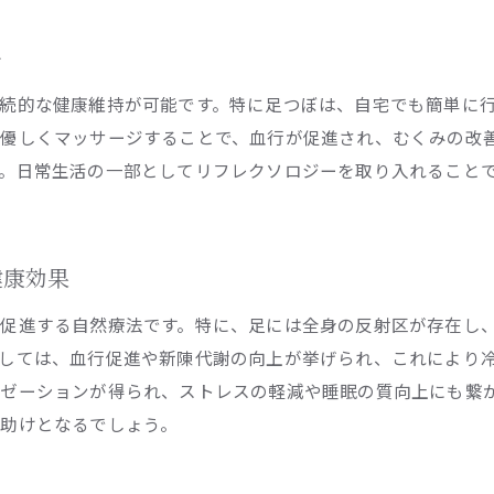
ショッピングとリラクゼーションのバランス
忙しい日常にリフレクソロジーを取り入れる
ー
買い物中の休息に最適なリフレクソロジー
続的な健康維持が可能です。特に足つぼは、自宅でも簡単に
ショッピングエリアの中での癒しのひととき
優しくマッサージすることで、血行が促進され、むくみの改
。日常生活の一部としてリフレクソロジーを取り入れること
健康効果
促進する自然療法です。特に、足には全身の反射区が存在し
しては、血行促進や新陳代謝の向上が挙げられ、これにより
ゼーションが得られ、ストレスの軽減や睡眠の質向上にも繋
助けとなるでしょう。