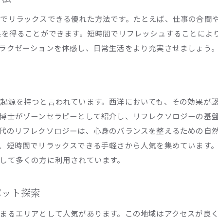
初めての方へのアクセス情報
でリラックスできる優れた方法です。たとえば、仕事の合間
アクセスの良さがもたらす利便性
果を得ることができます。短時間でリフレッシュすることによ
心身のリフレッシュに最適な恵比寿駅近くのリフレクソロジ
ラクゼーションを体感し、日常生活をより充実させましょう
リフレクソロジーがもたらす心身の健康
心身のリフレッシュを実現する方法
リラクゼーションと健康のバランスを取る
起源を持つと言われています。西洋においても、その効果が認
リフレクソロジーを活用した健康管理
博士がゾーンセラピーとして紹介し、リフレクソロジーの基
日常生活でのストレス軽減法
代のリフレクソロジーは、心身のバランスを整えるための自
リフレクソロジーを選ぶ理由
、短時間でリラックスできる手軽さから人気を集めています
落ち着いたプライベート空間で体感するリフレクソロジーの
して多くの方に利用されています。
プライベート空間のリフレクソロジーとは
集中できる環境での施術の利点
ポット探索
リフレクソロジーサロンの選び方
まるエリアとして人気があります。この地域はアクセスが良