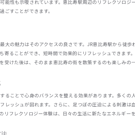
可能性も示唆されています。恵比寿駅周辺のリフレクソロジ
リフレクソロジーを通じた健康生活の提案
過ごすことができます。
リフレクソロジーでストレス解消恵比寿の隠れ家で
静寂と癒しの空間でのリフレクソロジー体験
隠れ家的なサロンの魅力とは
最大の魅力はそのアクセスの良さです。JR恵比寿駅から徒歩
恵比寿の静かな環境で受けるリフレクソロジー
ち寄ることができ、短時間で効果的にリフレッシュできます
リフレクソロジーのプライベート空間の重要性
を受けた後は、そのまま恵比寿の街を散策するのも楽しみの
大人のためのリフレクソロジースペース紹介
恵比寿で見つける自分だけの癒しの場所
化
恵比寿でリフレクソロジーを体験する際の便利なアクセス方
することで心身のバランスを整える効果があります。多くの
JR恵比寿駅からのアクセスルート
フレッシュが図れます。さらに、足つぼの圧迫による刺激は
リフレクソロジーサロンへの便利な行き方
のリフレクソロジー体験は、日々の生活に新たなエネルギー
アクセスの良さが魅力の理由
交通手段に応じたアクセスガイド
方法