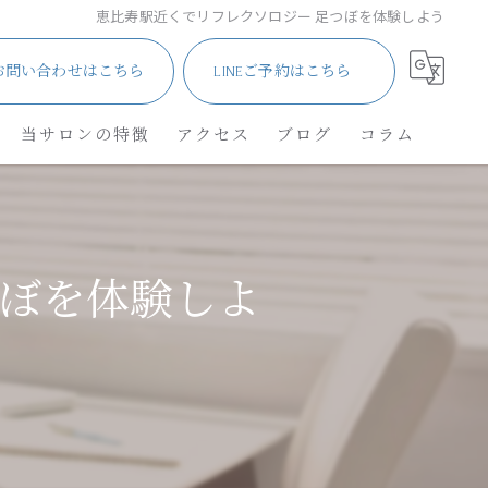
恵比寿駅近くでリフレクソロジー 足つぼを体験しよう
お問い合わせはこちら
LINEご予約はこちら
当サロンの特徴
アクセス
ブログ
コラム
サロン
メンズ・車椅子
つぼを体験しよ
ネイル
角質除去
リフレクソロジー