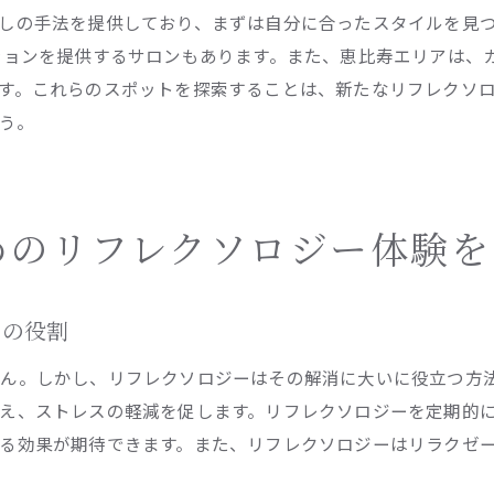
リフレクソロジーの施術と効果
しの手法を提供しており、まずは自分に合ったスタイルを見
プライベート空間がもたらすリラクゼーション
ションを提供するサロンもあります。また、恵比寿エリアは、
す。これらのスポットを探索することは、新たなリフレクソ
静寂な環境でのリフレクソロジー体験
う。
日常の延長で通える恵比寿のリフレクソロジースポット紹介
日常に取り入れるリフレクソロジーの習慣
リフレクソロジーの魅力を伝えるスポット
恵比寿で見つける日常の癒し
めのリフレクソロジー体験を
リフレクソロジースポットの特徴
恵比寿のリフレクソロジースポット探訪
ーの役割
通いやすいリフレクソロジーサロンの見るべきポイント
ん。しかし、リフレクソロジーはその解消に大いに役立つ方
ショッピングの合間にリフレクソロジーを恵比寿駅近くで
え、ストレスの軽減を促します。リフレクソロジーを定期的
ショッピングとリフレクソロジーの組み合わせ
る効果が期待できます。また、リフレクソロジーはリラクゼ
買い物帰りにリフレクソロジーを楽しむ