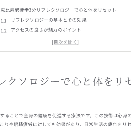
恵比寿駅徒歩3分リフレクソロジーで心と体をリセット
リフレクソロジーの基本とその効果
アクセスの良さが魅力のポイント
リフレクソロジーがもたらす心身の変化
短時間でも効果的なリラクゼーション方法
リフレクソロジーの歴史と進化
恵比寿エリアでのリフレクソロジースポット探索
疲れた日常を癒すためのリフレクソロジー体験をしませんか
フレクソロジーで心と体をリ
ストレス解消のためのリフレクソロジーの役割
日常に取り入れるべきリフレクソロジー
リフレクソロジーの施術で期待できる健康効果
することで全身の健康を促進する療法です。この技術は心身
心の安らぎをもたらすリフレクソロジー
こりや眼精疲労に対しても効果があり、日常生活の疲れをリ
体験者の声から学ぶリフレクソロジーの魅力