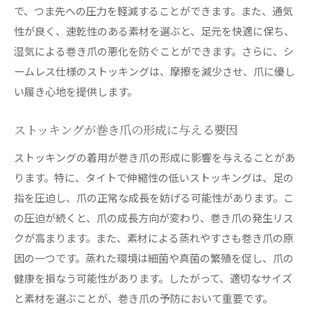
で、つま先への圧力を軽減することができます。また、通気
ステップガイド
性が良く、速乾性のある素材を選ぶと、足元を快適に保ち、
巻き爪がある場合のストッキング着用時のポイ
湿気による巻き爪の悪化を防ぐことができます。さらに、シ
ント
ームレス仕様のストッキングは、摩擦を減少させ、爪に優し
履き心地を重視したストッキングの選び方
い履き心地を提供します。
巻き爪を持つ方の安全なストッキング着用方法
巻き爪の痛みを軽減するためのストッキング選びの
ストッキングが巻き爪の形成に与える要因
ポイント
ストッキングの着用が巻き爪の形成に影響を与えることがあ
巻き爪の痛みを軽減するストッキングの特徴
ります。特に、タイトで伸縮性の低いストッキングは、足の
快適さを追求したストッキング素材の選び方
指を圧迫し、爪の正常な成長を妨げる可能性があります。こ
痛みを抑えるためのストッキングのフィット感
の圧迫が続くと、爪の成長方向が変わり、巻き爪の発生リス
巻き爪による不快感を和らげるストッキング
クが高まります。また、素材による蒸れやすさも巻き爪の原
因の一つです。蒸れた環境は細菌や真菌の繁殖を促し、爪の
ストレスフリーなストッキングの見つけ方
健康を損なう可能性があります。したがって、適切なサイズ
巻き爪の痛みを考慮したストッキング選びの基
と素材を選ぶことが、巻き爪の予防において重要です。
準