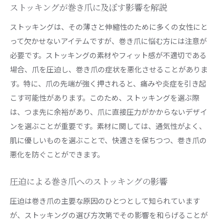
ストッキングが巻き爪に及ぼす影響を解説
圧迫感を軽減するデザインのストッキング
巻き爪を悪化させないためのストッキング素材
ストッキングは、その薄さと伸縮性のために多くの女性にと
って欠かせないアイテムですが、巻き爪に悩む方には注意が
快適な履き心地を提供するストッキングの特性
必要です。ストッキングの素材やフィット感が不適切である
巻き爪に優しいストッキングの選定基準
場合、爪を圧迫し、巻き爪の症状を悪化させることがありま
巻き爪がストッキングに与える影響とその対策法
す。特に、爪の先端が強く押されると、痛みや炎症を引き起
ストッキングの破れを防ぐ巻き爪対策
こす可能性があります。このため、ストッキングを選ぶ際
巻き爪によるストッキングへのダメージを最小
は、つま先に余裕があり、爪に直接圧力がかからないデザイ
限にする方法
ンを選ぶことが重要です。素材に関しては、通気性がよく、
ストッキングに適した巻き爪ケア用品の紹介
肌に優しいものを選ぶことで、快適さを保ちつつ、巻き爪の
巻き爪によるストッキングの引っ掛かりを防ぐ
悪化を防ぐことができます。
方法
圧迫による巻き爪へのストッキングの影響
ストッキングの劣化を防ぐための巻き爪ケア
ストッキングを長持ちさせる巻き爪対策
圧迫は巻き爪の主要な原因のひとつとして知られています
が、ストッキングの選び方次第でその影響を和らげることが
美しい足元を保つための巻き爪とストッキングのケ