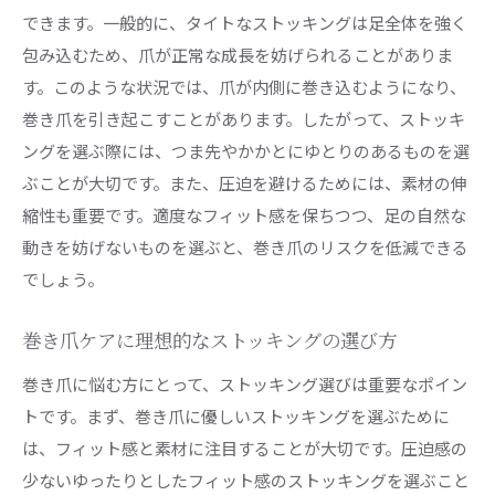
できます。一般的に、タイトなストッキングは足全体を強く
ア方法
包み込むため、爪が正常な成長を妨げられることがありま
巻き爪を防ぐためのストッキング着用の工夫
す。このような状況では、爪が内側に巻き込むようになり、
巻き爪の予防と改善に役立つストッキングケア
巻き爪を引き起こすことがあります。したがって、ストッキ
日常的に心掛けたい巻き爪ケアとストッキング
ングを選ぶ際には、つま先やかかとにゆとりのあるものを選
の関係
ぶことが大切です。また、圧迫を避けるためには、素材の伸
巻き爪を持つ方のためのストッキング着用時の
縮性も重要です。適度なフィット感を保ちつつ、足の自然な
注意点
動きを妨げないものを選ぶと、巻き爪のリスクを低減できる
美しい足元を目指すための総合的なケア方法
でしょう。
巻き爪とストッキングの相性を高めるケアの重
要性
巻き爪ケアに理想的なストッキングの選び方
巻き爪を悪化させないストッキングの正しい履き方
巻き爪に悩む方にとって、ストッキング選びは重要なポイン
巻き爪を避けるためのストッキングの履き方
トです。まず、巻き爪に優しいストッキングを選ぶために
は、フィット感と素材に注目することが大切です。圧迫感の
適切なサイズ選びが巻き爪に与える影響
少ないゆったりとしたフィット感のストッキングを選ぶこと
ストッキングを正しく履くためのステップバイ