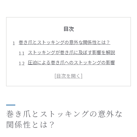
目次
巻き爪とストッキングの意外な関係性とは？
ストッキングが巻き爪に及ぼす影響を解説
圧迫による巻き爪へのストッキングの影響
巻き爪ケアに理想的なストッキングの選び方
ストッキングが巻き爪の形成に与える要因
巻き爪を持つ方のストッキング着用の注意点
巻き爪とストッキングの共存方法
巻き爪対策に効果的なストッキングの選び方を解説
巻き爪とストッキングの意外な
柔軟性のある素材が巻き爪に与える利点
関係性とは？
通気性の良いストッキングの選び方