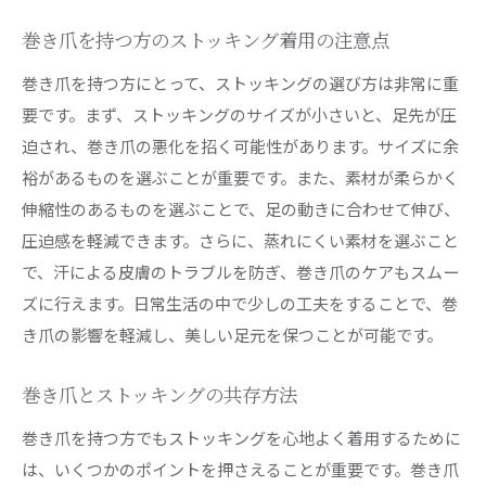
巻き爪に優しいストッキング素材の選定方法
巻き爪を持つ方のストッキング着用の注意点
巻き爪に適した素材とは？
巻き爪を持つ方にとって、ストッキングの選び方は非常に重
ストッキング素材が巻き爪に与える影響
要です。まず、ストッキングのサイズが小さいと、足先が圧
巻き爪ケアに効果的なストッキング素材の選び
迫され、巻き爪の悪化を招く可能性があります。サイズに余
方
裕があるものを選ぶことが重要です。また、素材が柔らかく
巻き爪を考慮したストッキングの素材選び
伸縮性のあるものを選ぶことで、足の動きに合わせて伸び、
環境に優しい巻き爪対応ストッキングの素材
圧迫感を軽減できます。さらに、蒸れにくい素材を選ぶこと
巻き爪の快適性を高めるための素材選定
で、汗による皮膚のトラブルを防ぎ、巻き爪のケアもスムー
ズに行えます。日常生活の中で少しの工夫をすることで、巻
巻き爪とストッキングの相性を改善するための実践
き爪の影響を軽減し、美しい足元を保つことが可能です。
的アドバイス
巻き爪を防ぐためのストッキングとの付き合い
巻き爪とストッキングの共存方法
方
巻き爪を持つ方でもストッキングを心地よく着用するために
ストッキングの選び方で巻き爪の悪化を防ぐ
は、いくつかのポイントを押さえることが重要です。巻き爪
巻き爪の予防に役立つストッキングの選び方