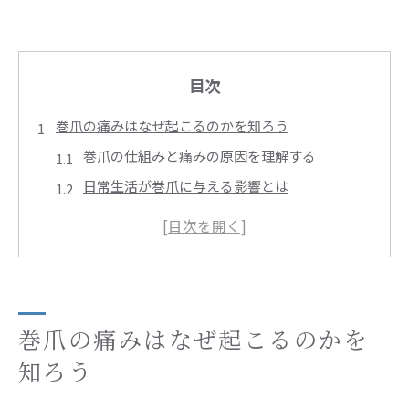
目次
巻爪の痛みはなぜ起こるのかを知ろう
巻爪の仕組みと痛みの原因を理解する
日常生活が巻爪に与える影響とは
遺伝と巻爪の関係性を探る
巻爪が悪化する要因を知る
痛みが始まる前に気づくべきサイン
専門家が語る巻爪のメカニズム
セルフケアで巻爪の痛みを和らげる方法
巻爪の痛みはなぜ起こるのかを
家庭でできる巻爪ケアの基本
知ろう
痛みを軽減するための正しいテーピング法