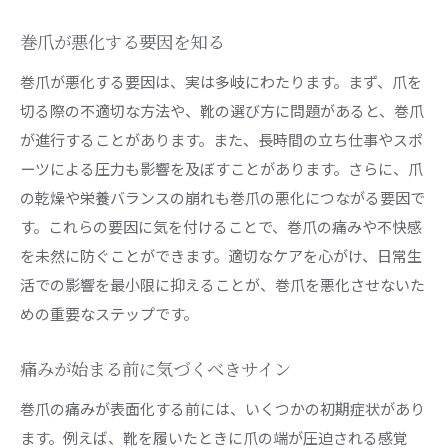
日常的に行いたい爪のケア
靴選びが巻爪予防に与える影響
巻爪が悪化する要因を知る
運動習慣が巻爪に及ぼすメリット
巻爪が悪化する要因は、実は多岐にわたります。まず、爪を
食生活から巻爪を予防する方法
切る際の不適切な方法や、靴の選び方に問題があると、巻爪
が進行することがあります。また、長時間の立ち仕事やスポ
ストレスと巻爪の意外な関係
ーツによる圧力も影響を及ぼすことがあります。さらに、爪
予防のための効果的な習慣づけ
の乾燥や栄養バランスの崩れも巻爪の悪化につながる要因で
セルフケアとプロケアの効果的な組み合わせ方
す。これらの要因に気を付けることで、巻爪の痛みや不快感
セルフケアを続けるためのモチベーション維持
を未然に防ぐことができます。適切なケアを心がけ、日常生
法
活での影響を最小限に抑えることが、巻爪を悪化させないた
プロケアを取り入れるベストタイミング
めの重要なステップです。
セルフケアとプロケアの相乗効果を高める方法
効果を実感するための定期的な見直し
痛みが始まる前に気づくべきサイン
それぞれのケアを活用する場面別ガイド
巻爪の痛みが表面化する前には、いくつかの初期症状があり
巻爪ケアの習慣を身につけるためのヒント
ます。例えば、靴を履いたときに爪の端が圧迫される感覚