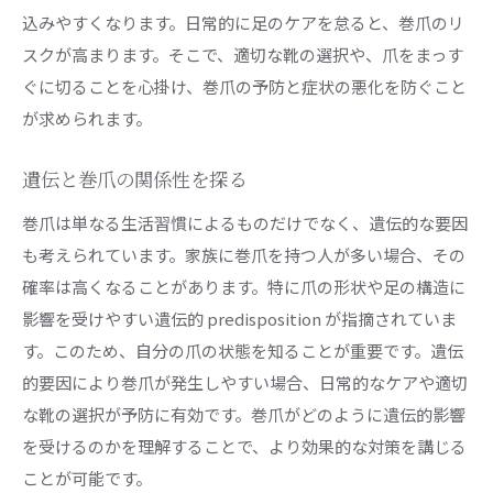
込みやすくなります。日常的に足のケアを怠ると、巻爪のリ
痛みを和らげるためのおすすめの足浴温度
スクが高まります。そこで、適切な靴の選択や、爪をまっす
足浴に最適なアロマオイルやハーブ
ぐに切ることを心掛け、巻爪の予防と症状の悪化を防ぐこと
足浴の頻度と時間の目安
が求められます。
足浴と併用したいリラックス法
足浴を効果的にするリフレッシュアイテム
遺伝と巻爪の関係性を探る
痛みが引かない時に考えるべきプロの治療
巻爪は単なる生活習慣によるものだけでなく、遺伝的な要因
巻爪専用クリニックでの治療法の種類
も考えられています。家族に巻爪を持つ人が多い場合、その
確率は高くなることがあります。特に爪の形状や足の構造に
プロの施術とセルフケアの違い
影響を受けやすい遺伝的 predisposition が指摘されていま
巻爪矯正器具の使用方法と効果
す。このため、自分の爪の状態を知ることが重要です。遺伝
専門医に相談すべきタイミング
的要因により巻爪が発生しやすい場合、日常的なケアや適切
治療後に注意すべき生活習慣
な靴の選択が予防に有効です。巻爪がどのように遺伝的影響
プロの治療を受ける際の費用と期間
を受けるのかを理解することで、より効果的な対策を講じる
巻爪の痛みを予防する生活習慣とは
ことが可能です。