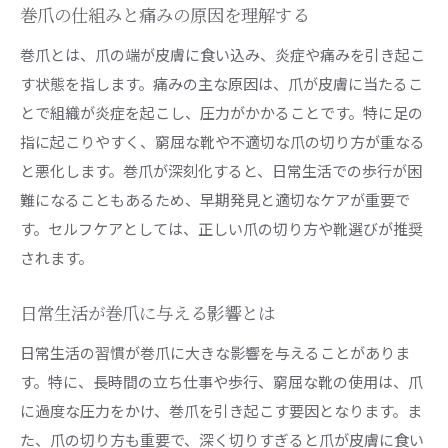
巻爪の仕組みと痛みの原因を理解する
日常的に取り入れたいマッサージテクニック
爪を保護するためのクッションの使い方
巻爪とは、爪の端が皮膚に食い込み、炎症や痛みを引き起こ
す状態を指します。痛みの主な原因は、爪が皮膚に当たるこ
巻爪対策に効果的なクリームとその使い方
とで組織が炎症を起こし、圧力がかかることです。特に足の
セルフケアを続ける際の注意点
指に起こりやすく、窮屈な靴や不適切な爪の切り方が重なる
正しい爪の切り方が巻爪の痛みを軽減する
と悪化します。巻爪が深刻化すると、日常生活での歩行が困
巻爪になりにくい爪の形とは
難になることもあるため、早期発見と適切なケアが重要で
爪切りのポイント：角を丸くしすぎない
す。セルフケアとしては、正しい爪の切り方や靴選びが推奨
最適な爪の長さを保つ秘訣
されます。
頻繁に切るべきか、それとも間隔を空けるべき
か
日常生活が巻爪に与える影響とは
爪切り以外のケアツールの選び方
日常生活の習慣が巻爪に大きな影響を与えることがありま
爪を切るタイミングが痛みに与える影響
す。特に、長時間の立ち仕事や歩行、窮屈な靴の使用は、爪
に過度な圧力をかけ、巻爪を引き起こす要因となります。ま
巻爪の痛みに効く足浴のすすめ
た、爪の切り方も重要で、深く切りすぎると爪が皮膚に食い
足浴で得られる具体的な効果とは