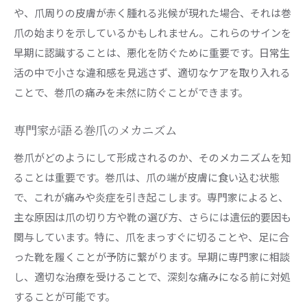
や、爪周りの皮膚が赤く腫れる兆候が現れた場合、それは巻
巻爪の痛みから解放された体験談
爪の始まりを示しているかもしれません。これらのサインを
セルフケアで痛みを克服した人々の声
早期に認識することは、悪化を防ぐために重要です。日常生
プロのケアが巻爪に与えた影響
活の中で小さな違和感を見逃さず、適切なケアを取り入れる
巻爪の改善によって得られた快適な生活
ことで、巻爪の痛みを未然に防ぐことができます。
ケアを続けてわかった自分の変化
巻爪を乗り越えた成功体験とその後
専門家が語る巻爪のメカニズム
痛みがなくなり再び楽しめるようになった趣味
巻爪がどのようにして形成されるのか、そのメカニズムを知
ることは重要です。巻爪は、爪の端が皮膚に食い込む状態
で、これが痛みや炎症を引き起こします。専門家によると、
主な原因は爪の切り方や靴の選び方、さらには遺伝的要因も
関与しています。特に、爪をまっすぐに切ることや、足に合
った靴を履くことが予防に繋がります。早期に専門家に相談
し、適切な治療を受けることで、深刻な痛みになる前に対処
することが可能です。