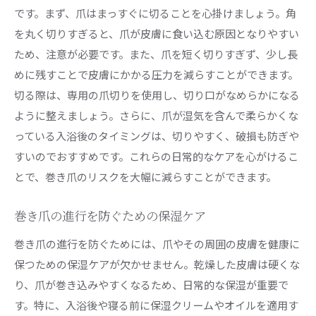
プロ推奨のアイテムで効果的にケアする方法
です。まず、爪はまっすぐに切ることを心掛けましょう。角
巻き爪ケア用品の正しい使い方
を丸く切りすぎると、爪が皮膚に食い込む原因となりやすい
ため、注意が必要です。また、爪を短く切りすぎず、少し長
巻き爪ケア成功例から学ぶ正しいセルフケアの実践
めに残すことで皮膚にかかる圧力を減らすことができます。
成功例から学ぶ巻き爪ケアの秘訣
切る際は、専用の爪切りを使用し、切り口がなめらかになる
セルフケア成功者の声とその工夫
ように整えましょう。さらに、爪が湿気を含んで柔らかくな
実践者からのアドバイスと注意点
っている入浴後のタイミングは、切りやすく、破損も防ぎや
成功事例に基づくセルフケア方法
すいのでおすすめです。これらの日常的なケアを心がけるこ
巻き爪改善に成功した人の体験談
とで、巻き爪のリスクを大幅に減らすことができます。
成功体験を基にした巻き爪ケアのポイント
巻き爪の進行を防ぐための保湿ケア
巻き爪の進行を防ぐためには、爪やその周囲の皮膚を健康に
保つための保湿ケアが欠かせません。乾燥した皮膚は硬くな
り、爪が巻き込みやすくなるため、日常的な保湿が重要で
す。特に、入浴後や寝る前に保湿クリームやオイルを適用す