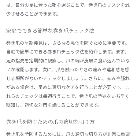
セルフケアで巻き爪の症状を軽減健康的な足元を目
は、自分の足に合った靴を選ぶことで、巻き爪のリスクを減
指す
少させることができます。
セルフケアで巻き爪の痛みを和らげる方法
セルフケアで改善した実例紹介
家庭でできる簡単な巻き爪チェック法
セルフケアが巻き爪の症状に与える効果
巻き爪の早期発見は、さらなる悪化を防ぐために重要です。
セルフケアで巻き爪を改善するためのコツ
自宅で簡単にできる巻き爪チェック法を紹介します。まず、
足の指先を定期的に観察し、爪の端が皮膚に食い込んでいな
巻き爪改善のためのセルフケアプログラム
いか確認します。次に、爪を触ったときの痛みや違和感を感
セルフケアで健康的な足元を維持する方法
じる場所がないかチェックしましょう。さらに、赤みや腫れ
プロが推奨する巻き爪ケア用品自宅で簡単に試せる
がある場合は、早めに適切なケアを行うことが必要です。こ
方法
れらのチェックは毎週行うことで、巻き爪の予兆をいち早く
プロが薦める巻き爪ケアアイテム一覧
察知し、適切な対策を講じることができます。
自宅での使用に適した巻き爪ケア商品
ケア用品の選び方とその効果
巻き爪を防ぐための爪の適切な切り方
セルフケアに役立つ巻き爪ケアグッズ
巻き爪を予防するためには、爪の適切な切り方が非常に重要