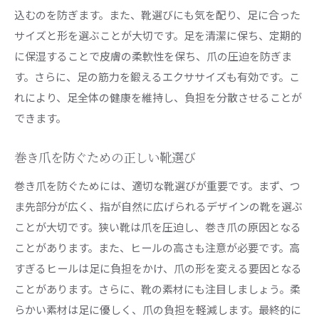
込むのを防ぎます。また、靴選びにも気を配り、足に合った
巻き爪に優しい靴の選び方
サイズと形を選ぶことが大切です。足を清潔に保ち、定期的
専門家が教える歩行時の注意点
に保湿することで皮膚の柔軟性を保ち、爪の圧迫を防ぎま
巻き爪を予防するためのストレッチ方法
す。さらに、足の筋力を鍛えるエクササイズも有効です。こ
巻き爪対策のための足元の姿勢改善
れにより、足全体の健康を維持し、負担を分散させることが
専門家が推奨する巻き爪対策アイテム
できます。
巻き爪を放置しない理由とその影響健康維持のため
巻き爪を防ぐための正しい靴選び
に
巻き爪を放置するとどうなるか
巻き爪を防ぐためには、適切な靴選びが重要です。まず、つ
ま先部分が広く、指が自然に広げられるデザインの靴を選ぶ
巻き爪による健康への影響
ことが大切です。狭い靴は爪を圧迫し、巻き爪の原因となる
巻き爪が原因で起こる可能性のある合併症
ことがあります。また、ヒールの高さも注意が必要です。高
巻き爪放置が日常生活に与える影響
すぎるヒールは足に負担をかけ、爪の形を変える要因となる
巻き爪を早期にケアする重要性
ことがあります。さらに、靴の素材にも注目しましょう。柔
巻き爪の放置が精神的健康に及ぼす影響
らかい素材は足に優しく、爪の負担を軽減します。最終的に