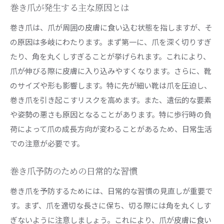
巻き爪が発生する主な原因とは
セルフケアで足元の健康を維持する方法
巻き爪セルフケアのタイミングと頻度
巻き爪は、爪が周囲の皮膚に食い込む状態を指しますが、そ
の原因は多岐にわたります。まず第一に、爪を深く切りすぎ
セルフケアが巻き爪の痛みを軽減する理由
たり、角を丸くしすぎることが挙げられます。これにより、
巻き爪セルフケアの効果を高めるコツ
爪が伸びる際に皮膚に入り込みやすくなります。さらに、靴
簡単にできる巻き爪ケアセルフメンテナンスのステ
のサイズや形も影響します。特に先が細い靴は爪を圧迫し、
ップ
巻き爪を引き起こすリスクを高めます。また、遺伝的な要素
巻き爪セルフケアの基本ステップ
や姿勢の悪さも原因となることがあります。特に歩行時の負
セルフケアに必要な道具とその使い方
荷によって爪の成長方向が変わることがあるため、日常生活
巻き爪ケアのための正しい手順
での注意が必要です。
セルフメンテナンスでの注意点と対策
巻き爪予防のための日常的な習慣
巻き爪ケアを成功させるためのポイント
セルフメンテナンス後のケアと確認
巻き爪を予防するためには、日常的な習慣の見直しが重要で
す。まず、爪を適切な長さに保ち、切る際には角を丸くしす
巻き爪対策専門家が教える日常生活での注意点
ぎないように注意しましょう。これにより、爪が皮膚に食い
日常生活で巻き爪を悪化させないために