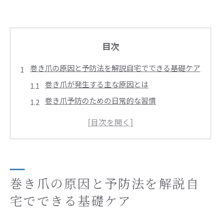
目次
巻き爪の原因と予防法を解説自宅でできる基礎ケア
巻き爪が発生する主な原因とは
巻き爪予防のための日常的な習慣
巻き爪を防ぐための正しい靴選び
家庭でできる簡単な巻き爪チェック法
巻き爪を防ぐための爪の適切な切り方
巻き爪の進行を防ぐための保湿ケア
巻き爪セルフケアの重要性日々の足元の健康を守る
巻き爪の原因と予防法を解説自
巻き爪セルフケアが健康に与える影響
宅でできる基礎ケア
日々の習慣で巻き爪を改善