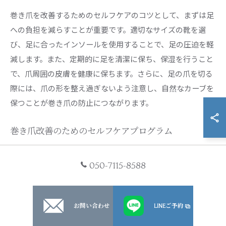
巻き爪を改善するためのセルフケアのコツとして、まずは足
への負担を減らすことが重要です。適切なサイズの靴を選
び、足に合ったインソールを使用することで、足の圧迫を軽
減します。また、定期的に足を清潔に保ち、保湿を行うこと
で、爪周囲の皮膚を健康に保ちます。さらに、足の爪を切る
際には、爪の形を整え過ぎないよう注意し、自然なカーブを
保つことが巻き爪の防止につながります。
巻き爪改善のためのセルフケアプログラム
巻き爪ケアの基本は、定期的なセルフケアを通じて巻き爪の
050-7115-8588
症状を軽減することです。まず、足の爪を適切な長さに保つ
ことが重要です。爪は直線に切り、角を丸めすぎないように
注意しましょう。また、入浴後の柔らかくなった状態で、爪
お問い合わせ
LINEご予約
の根元を軽くマッサージすると血行が良くなり、健康な爪の
成長が促進されます。さらに、保湿クリームを用いて足全体