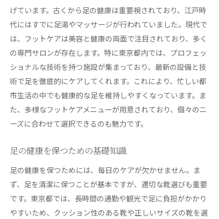
フットケアがもたらす心理的な安定感
げています。古くから足の健康は重要視されており、江戸時
パフォーマンス向上を促すフットケアの効果
代にはすでに足湯やマッサージが行われていました。現代で
健康促進に貢献するフットケアの役割
は、フットケアは美容と健康の両面で注目されており、多く
東京都でフットケアを受けることの社会的意義
の専門サロンが存在します。特に東京都内では、プロフェッ
美容と健康を両立させるフットケアの魅力
ショナルな技術を持つ施設が集まっており、最新の設備と技
術で足を徹底的にケアしてくれます。これにより、忙しい都
毎日の負担を軽減する東京都におけるフットケアの
市生活の中でも健康的な足を維持しやすくなっています。ま
重要性
た、多様なフットケアメニューが用意されており、個々のニ
日常生活における足のケアの必要性
ーズに合わせて選択できるのも魅力です。
東京都での生活とフットケアの関連性
フットケアがもたらす疲労軽減効果
足の健康を保つための基礎知識
東京都の生活スタイルに合ったフットケアの提
足の健康を保つためには、毎日のケアが欠かせません。ま
案
ず、足を清潔に保つことが基本ですが、適切な靴選びも重要
足の健康維持がもたらす長期的なメリット
です。東京都では、長時間の通勤や観光で足に負担がかかり
東京都でのフットケアがもたらす生活改善
やすいため、クッション性のある靴や正しいサイズの靴を選