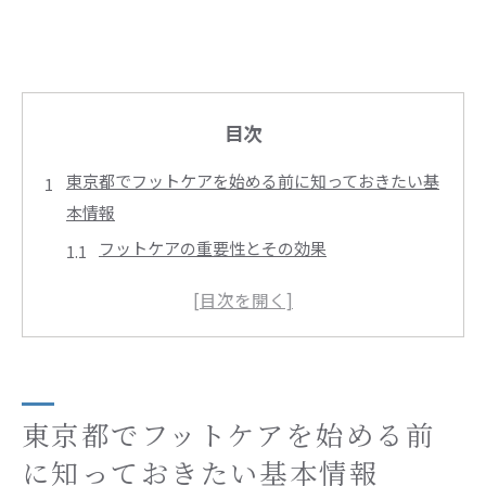
目次
東京都でフットケアを始める前に知っておきたい基
本情報
フットケアの重要性とその効果
東京都でのフットケアの歴史と現状
足の健康を保つための基礎知識
東京都でフットケアを受ける際の心構え
フットケアにおける自己ケアと専門ケアの違い
東京都で利用可能なフットケアの選択肢
東京都でフットケアを始める前
足元の健康を保つための東京都内おすすめフットケ
に知っておきたい基本情報