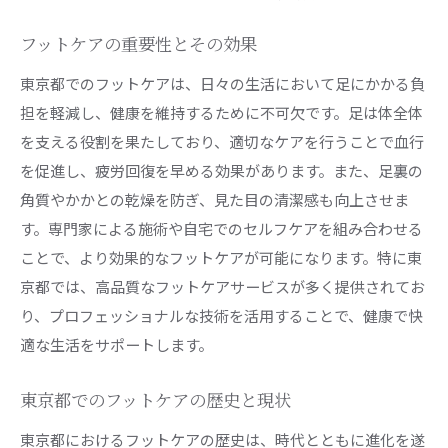
アサロン
プロが教える効果的なフットケアサロンの選び
フットケアの重要性とその効果
方
東京都でのフットケアは、日々の生活において足にかかる負
東京都内で人気のフットケアサロンランキング
担を軽減し、健康を維持するために不可欠です。足は体全体
フットケアサロンの施術メニューとその効果
を支える役割を果たしており、適切なケアを行うことで血行
初めてのフットケアサロン訪問で気をつけるべ
を促進し、疲労回復を早める効果があります。また、足裏の
きポイント
角質やかかとの乾燥を防ぎ、見た目の清潔感も向上させま
す。専門家による施術や自宅でのセルフケアを組み合わせる
東京都内のサロンで受けられる特別なフットケ
ことで、より効果的なフットケアが可能になります。特に東
ア体験
京都では、高品質なフットケアサービスが多く提供されてお
フットケアサロンと自宅ケアの併用が導く健康
り、プロフェッショナルな技術を活用することで、健康で快
的な足
適な生活をサポートします。
東京都でのフットケアがもたらす意外なメリットと
は
東京都でのフットケアの歴史と現状
足の健康がもたらす生活の質の向上
東京都におけるフットケアの歴史は、時代とともに進化を遂