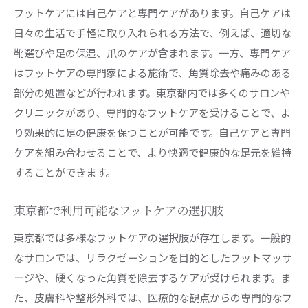
東京都で受けられる最新フットケア技術
フットケアには自己ケアと専門ケアがあります。自己ケアは
専門家が教えるフットケアの極意
日々の生活で手軽に取り入れられる方法で、例えば、適切な
靴選びや足の保湿、爪のケアが含まれます。一方、専門ケア
フットケアで東京都の生活をより快適にするための
はフットケアの専門家による施術で、角質除去や痛みのある
ヒント
部分の処置などが行われます。東京都内では多くのサロンや
東京都内でのフットケアを楽しむためのアイデ
クリニックがあり、専門的なフットケアを受けることで、よ
ア
り効果的に足の健康を保つことが可能です。自己ケアと専門
日常に取り入れたいフットケアルーティン
ケアを組み合わせることで、より快適で健康的な足元を維持
フットケアを通じて生活の質を向上させる方法
することができます。
東京都の生活環境に適した足のケアテクニック
足元から始める健康的なライフスタイルの提案
東京都で利用可能なフットケアの選択肢
東京都でのフットケアライフを楽しむために
東京都では多様なフットケアの選択肢が存在します。一般的
東京都でフットケアを受ける際に確認すべきポイン
なサロンでは、リラクゼーションを目的としたフットマッサ
ト
ージや、硬くなった角質を除去するケアが受けられます。ま
初めてのフットケアで注意したいこと
た、皮膚科や整形外科では、医療的な観点からの専門的なフ