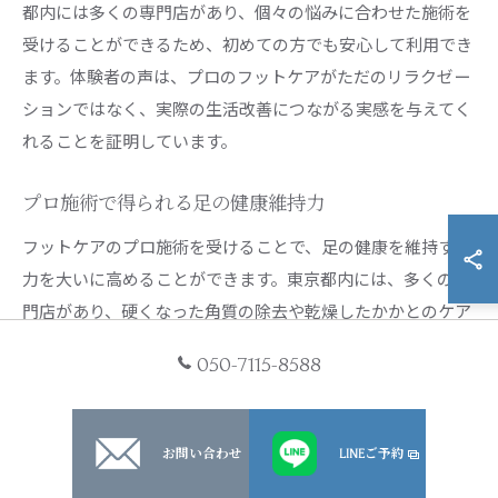
都内には多くの専門店があり、個々の悩みに合わせた施術を
受けることができるため、初めての方でも安心して利用でき
ます。体験者の声は、プロのフットケアがただのリラクゼー
ションではなく、実際の生活改善につながる実感を与えてく
れることを証明しています。
プロ施術で得られる足の健康維持力
フットケアのプロ施術を受けることで、足の健康を維持する
力を大いに高めることができます。東京都内には、多くの専
門店があり、硬くなった角質の除去や乾燥したかかとのケア
を受けることが可能です。プロ施術の大きなメリットは、専
050-7115-8588
門知識を持った施術者が一人ひとりの足の状態に合わせたケ
アを提供することです。これにより、日常的なトラブルを未
然に防ぎ、快適な歩行をサポートします。また、フットケア
お問い合わせ
LINEご予約
を受けることで血行が促進され、足のむくみが改善される効