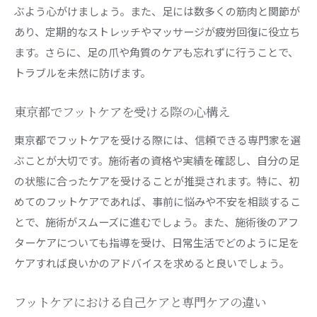
足のトラブルを未然に防ぐ東京都内でのフットケア
ぶよう心がけましょう。また、足には数多くの筋肉と関節が
方法
あり、定期的なストレッチやマッサージが疲労回復に役立ち
日常生活で取り入れたい簡単フットケアテクニ
ます。さらに、足の爪や角質のケアも忘れずに行うことで、
ック
トラブルを未然に防げます。
東京都内でのフットケアで注意すべきポイント
東京都でフットケアを受ける際の心構え
トラブル別に見る効果的なフットケアの方法
東京都でフットケアを受ける際には、信頼できる専門家を選
東京都の環境に適したフットケアのアプローチ
ぶことが大切です。施術者の資格や実績を確認し、自分の足
自宅でできるフットケアとその効果
の状態に合ったケアを受けることが推奨されます。特に、初
東京都内で手に入るフットケアグッズの活用法
めてのフットケアであれば、事前に悩みや不安を相談するこ
プロの施術が東京都でのフットケアに与える影響
とで、施術がスムーズに進むでしょう。また、施術後のアフ
専門家によるフットケア施術のメリット
ターケアについても指導を受け、日常生活でどのように足を
東京都内のプロによるフットケア体験談
ケアすれば良いかのアドバイスを求めると良いでしょう。
プロ施術で得られる足の健康維持力
プロによるフットケアと自己ケアの相乗効果
フットケアにおける自己ケアと専門ケアの違い