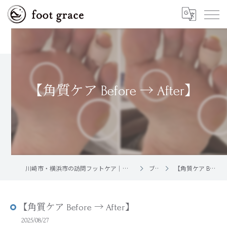
【角質ケア Before → After】
川崎市・横浜市の訪問フットケア｜足と爪のお手入れ屋さん foot grace
ブログ
【角質ケア Before → After】
【角質ケア Before → After】
2025/08/27