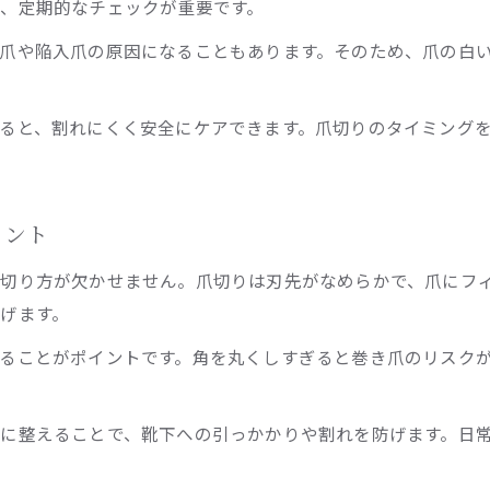
、定期的なチェックが重要です。
巻き爪を防ぐための爪切りポイント
爪や陥入爪の原因になることもあります。そのため、爪の白い
巻き爪予防に効果的な爪切りの形と長さ
爪切りで巻き爪リスクを減らす実践方法
ると、割れにくく安全にケアできます。爪切りのタイミング
巻き爪にならないための切り方の工夫
爪切りのNG行動と巻き爪予防の違い
巻き爪経験者が語る正しい爪切りポイント
イント
足爪の正しいお手入れ知識まとめ
切り方が欠かせません。爪切りは刃先がなめらかで、爪にフ
足爪の爪切り前に知っておきたい基礎知識
げます。
爪切り後の保湿など足爪ケアの大切さ
ることがポイントです。角を丸くしすぎると巻き爪のリスク
健康な足爪を守る毎日の爪切り習慣
サロンとセルフで異なる爪切りケアの違い
に整えることで、靴下への引っかかりや割れを防げます。日
足爪の爪切りで気をつけたい注意点まとめ
恵比寿駅付近で選ぶ爪切りサービスの魅力