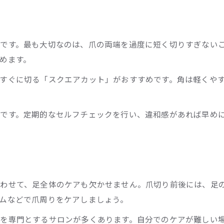
プロによる爪切りサービスの安心ポイント
フットケア専門サロンの爪切り体験の魅力
初めてでも安心な爪切りサービスの選び方
です。最も大切なのは、爪の両端を過度に短く切りすぎない
めます。
爪切り技術の違いがわかるサービス比較
通いやすさ重視の爪切りサービス活用術
すぐに切る「スクエアカット」がおすすめです。角は軽くや
医療とサロンの爪切り違いを知ろう
医療機関とサロンの爪切りサービスの比較
です。定期的なセルフチェックを行い、違和感があれば早め
爪切りにおける保険適用の有無と注意点
医療とサロンで異なる爪切りの役割と目的
爪切り施術の選択基準と専門家の見分け方
トラブル時の爪切り対応先の選び方ガイド
わせて、足全体のケアも欠かせません。爪切り前後には、足
ムなどで爪周りをケアしましょう。
を専門とするサロンが多くあります。自分でのケアが難しい