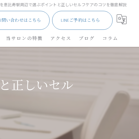
を恵比寿駅周辺で選ぶポイントと正しいセルフケアのコツを徹底解説
お問い合わせはこちら
LINEご予約はこちら
当サロンの特徴
アクセス
ブログ
コラム
サロン
メンズ・車椅子
と正しいセル
ネイル
角質除去
リフレクソロジー