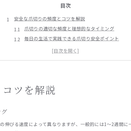
目次
安全な爪切りの頻度とコツを解説
爪切りの適切な頻度と理想的なタイミング
毎日の生活で実践できる爪切り安全ポイント
巻き爪予防に役立つ爪切り習慣のコツ
健康な足を保つための爪切り実践法
爪切りで注意すべきトラブル予防知識
セルフケアで失敗しない爪切り方法
自宅で安全にできる爪切りの基本ステップ
とコツを解説
セルフ爪切り時に気をつけたいポイント
巻き爪を防ぐセルフ爪切りのテクニック
ング
爪切り後のケアでトラブルを未然に防ぐ方法
の伸びる速度によって異なりますが、一般的には1～2週間に
セルフケアに適した爪切り道具の選び方