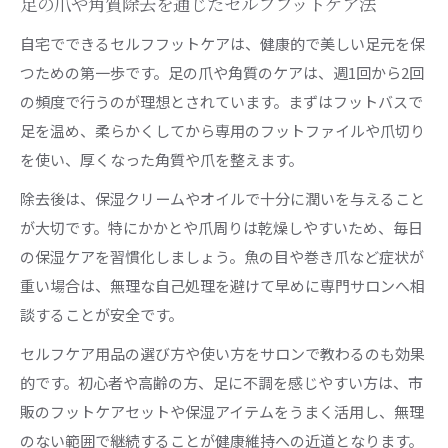
足の爪や角質除去を通じたセルフフットケア法
自宅でできるセルフフットケアは、健康的で美しい足元を保
つための第一歩です。足の爪や角質のケアは、週1回から2回
の頻度で行うのが理想とされています。まずはフットバスで
足を温め、柔らかくしてから専用のフットファイルや爪切り
を使い、厚くなった角質や爪を整えます。
除去後は、保湿クリームやオイルで十分に潤いを与えること
が大切です。特にかかとや爪周りは乾燥しやすいため、毎日
の保湿ケアを習慣化しましょう。魚の目や巻き爪など症状が
重い場合は、無理な自己処理を避けて早めに専門サロンへ相
談することが安全です。
セルフケア用品の選び方や使い方をサロンで教わるのも効果
的です。初心者や高齢の方、足に不調を感じやすい方は、市
販のフットケアセットや保湿アイテムをうまく活用し、無理
のない範囲で継続することが健康維持への近道となります。