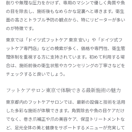
削りや無理な圧力をかけず、専用のマシンで優しく角質や魚
角質除去と爪のケアで実現する美しい足元の秘
の目を除去し、施術後もなめらかな足裏へと導きます。衛生
訣
面の高さとトラブル予防の観点から、特にリピーターが多い
フットケアサロンで学ぶ角質ケアの正しい手順
のが特徴です。
足の爪を美しく保つためのセルフフットケア法
東京では「ドイツ式フットケア 東京 安い」や「ドイツ式フ
ドイツ式フットケアで角質や魚の目を徹底ケア
ットケア専門店」などの検索が多く、価格や専門性、衛生管
おすすめのサロンとセルフフットケアの違い
理体制を重視する方に支持されています。初めて利用する場
東京で始める最新フットケアとセルフ滋養術
合は、施術前後の衛生状態やカウンセリングの丁寧さなどを
チェックすると良いでしょう。
東京で話題のフットケアサロン初めてでも安心
安くておすすめのフットケアサロン活用法
フットケアサロン東京で体験できる最新施術の魅力
セルフケアとサロンケアの効果的な組み合わせ
東京都内のフットケアサロンでは、最新の設備と技術を活用
術
した多彩な施術が体験できます。角質除去や魚の目ケアだけ
フットケア用品を使った滋養ケアの最新トレン
でなく、巻き爪補正や爪の美容ケア、保湿トリートメントな
ド
ど、足元全体の美と健康をサポートするメニューが充実して
足の悩みに特化したフットケアの実践ポイント