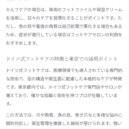
資格取得で目指せるフットケアサロンの働き方
セルフケアの場合は、専用のフットファイルや保湿クリーム
改革
を活用し、日々のケアを習慣化することがポイントです。た
東京でフットケア資格を活かすための学び方と
だし、魚の目や重度の角質は自己処理で悪化する場合もある
は
ため、症状が進行している場合はフットケアサロンの利用を
おすすめします。
フットケア指導士など注目の資格と取得の流れ
自宅でできるプロ級フットケア習慣を考える
ドイツ式フットケアの特徴と東京での活用ポイント
自宅で始めるフットケア用品の使い方と選び方
ドイツ式フットケアは、医療現場でも導入されている専門的
電動角質リムーバー活用の安全なフットケア方
な技術で、足の構造や衛生面に配慮した本格的なケアが特徴
法
です。東京都内では、ドイツ式フットケア専門店やサロンが
プロ級の仕上がりを目指すセルフフットケア手
増えており、確かな知識と技術を持つプロが在籍していま
順
す。
毎日続けたい保湿や滋養重視のフットケア習慣
この方法では、爪や角質、魚の目、巻き爪など多様な悩みに
フットケア頻度はどれくらいが理想なのか解説
個別対応し、衛生管理を徹底した施術が受けられます。強い
美しい足へ導く角質と爪の正しいケア方法