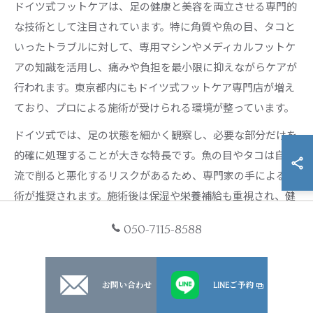
ドイツ式フットケアは、足の健康と美容を両立させる専門的
な技術として注目されています。特に角質や魚の目、タコと
いったトラブルに対して、専用マシンやメディカルフットケ
アの知識を活用し、痛みや負担を最小限に抑えながらケアが
行われます。東京都内にもドイツ式フットケア専門店が増え
ており、プロによる施術が受けられる環境が整っています。
ドイツ式では、足の状態を細かく観察し、必要な部分だけを
的確に処理することが大きな特長です。魚の目やタコは自己
流で削ると悪化するリスクがあるため、専門家の手による施
術が推奨されます。施術後は保湿や栄養補給も重視され、健
康な足へ導きます。
050-7115-8588
ドイツ式フットケアを初めて受ける場合は、痛みやケア後の
経過について事前に説明を受け、不安な点は相談しましょ
う。衛生管理や技術認定の有無もサロン選びのポイントで
お問い合わせ
LINEご予約
す。