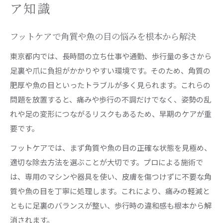
ア知識
現代女性が知るべき滋養とフットケア法
滋養重視のフットケアで美しい足を長く保つ秘
フットケアで角質や魚の目の悩みを根本から解決
訣
東京都内では、長時間の立ち仕事や通勤、歩行量の多さから
フットケアにおすすめの保湿と栄養補給のポイ
足裏や爪に負担がかかりやすい環境です。そのため、角質の
ント
肥厚や魚の目といったトラブルが多く見られます。これらの
立ち仕事女性に役立つセルフフットケア習慣の
問題を放置すると、痛みや歩行の不調だけでなく、姿勢の乱
作り方
れや足の変形につながるリスクもあるため、早期のケアが重
東京で受けられるフットケアと滋養サポートの
要です。
違い
フットケアでは、まず角質や魚の目の正確な状態を見極め、
健康的な足を維持するための滋養ケアの基本
適切な除去方法を選ぶことが大切です。プロによる施術で
フットケア資格取得で実現する新しい働き方
は、専用のマシンや器具を使い、皮膚を傷つけずに不要な角
フットケア資格一覧と取得後のキャリアパス紹
質や魚の目を丁寧に処理します。これにより、痛みの軽減と
介
ともに足裏のバランスが整い、歩行時の違和感も根本から解
消されます。
フットケア資格がもたらす現場での活躍事例