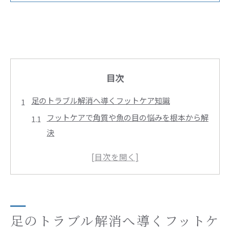
目次
足のトラブル解消へ導くフットケア知識
フットケアで角質や魚の目の悩みを根本から解
決
ドイツ式フットケアの特徴と東京での活用ポイ
ント
フットケアサロン東京で体験できる最新施術の
魅力
初めてでも安心なフットケアサロン選びのコツ
足のトラブル解消へ導くフットケ
足の爪や角質除去を通じたセルフフットケア法