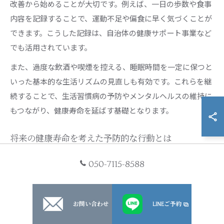
改善から始めることが大切です。例えば、一日の歩数や食事
内容を記録することで、運動不足や偏食に早く気づくことが
できます。こうした記録は、自治体の健康サポート事業など
でも活用されています。
また、過度な飲酒や喫煙を控える、睡眠時間を一定に保つと
いった基本的な生活リズムの見直しも有効です。これらを継
続することで、生活習慣病の予防やメンタルヘルスの維持に
もつながり、健康寿命を延ばす基礎となります。
将来の健康寿命を考えた予防的な行動とは
将来の健康寿命を考えた予防的な行動としては、定期的な健
050-7115-8588
康診断やがん検診の受診が挙げられます。早期発見・早期治
療によって重症化を防ぎ、長期的な自立生活を守ることがで
きます。自治体や国の取り組みでも、若年層からの検診受診
お問い合わせ
LINEご予約
率向上が目指されています。