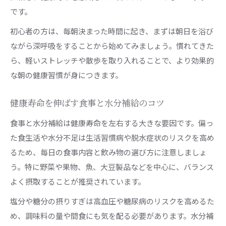
です。
健康寿命を延ばす運動の頻度とポイント
健康寿命維持に必要な筋力トレーニング法
初心者の方は、毎朝決まった時間に起き、まずは朝日を浴び
ながら深呼吸をすることから始めてみましょう。慣れてきた
若い世代も始める健康寿命の伸ばし方
ら、軽いストレッチや散歩を取り入れることで、より効果的
若者から実践する健康寿命を延ばす習慣
な朝の健康習慣が身につきます。
若者世代が健康寿命を意識する理由とは
健康寿命 伸ばす若者の運動と食事の工夫
健康寿命を伸ばす食事と水分補給のコツ
健康寿命を守るための早めの生活改善策
食事と水分補給は健康寿命を左右する大きな要因です。偏っ
将来の健康寿命を考えた予防的な行動とは
た食生活や水分不足は生活習慣病や脱水症状のリスクを高め
社会全体で取り組む健康寿命促進の秘訣
るため、毎日の食事内容と飲み物の選び方に注意しましょ
健康寿命を延ばす本当の要因を社会で共有
う。特に野菜や果物、魚、大豆製品などを中心に、バランス
健康寿命を延ばす取り組み自治体の工夫事例
よく摂取することが推奨されています。
健康寿命を延ばす取り組み国の支援策とは
塩分や糖分の摂りすぎは高血圧や糖尿病のリスクを高めるた
健康寿命を延ばす取り組み社会の重要性
め、調味料の量や間食にも気を配る必要があります。水分補