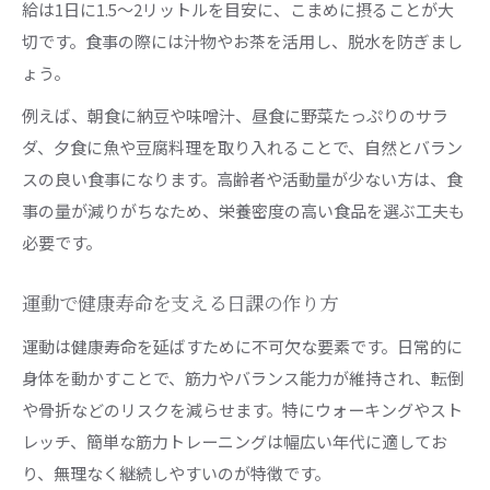
地域社会で健康寿命を伸ばす協力の秘訣
給は1日に1.5〜2リットルを目安に、こまめに摂ることが大
切です。食事の際には汁物やお茶を活用し、脱水を防ぎまし
ょう。
例えば、朝食に納豆や味噌汁、昼食に野菜たっぷりのサラ
ダ、夕食に魚や豆腐料理を取り入れることで、自然とバラン
スの良い食事になります。高齢者や活動量が少ない方は、食
事の量が減りがちなため、栄養密度の高い食品を選ぶ工夫も
必要です。
運動で健康寿命を支える日課の作り方
運動は健康寿命を延ばすために不可欠な要素です。日常的に
身体を動かすことで、筋力やバランス能力が維持され、転倒
や骨折などのリスクを減らせます。特にウォーキングやスト
レッチ、簡単な筋力トレーニングは幅広い年代に適してお
り、無理なく継続しやすいのが特徴です。