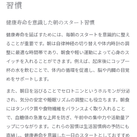
健康寿命を意識したタンパク質の摂取ポイント
習慣
健康寿命 伸ばす運動の基本と実践方法
健康寿命を意識した朝のスタート習慣
健康寿命を守る食事と運動の組み合わせ
健康寿命に役立つ無理なく続く運動習慣
健康寿命を延ばすためには、毎朝のスタートを意識的に整え
ることが重要です。朝は自律神経の切り替えや体内時計の調
健康寿命を短くする要因と回避の工夫
整に最適な時間帯であり、朝食や軽い運動によって心身のス
健康寿命を短くする要因を知り予防する
イッチを入れることができます。例えば、起床後にコップ一
生活習慣病が健康寿命に与える影響とは
杯の水を飲むことで、体内の循環を促進し、脳や内臓の目覚
健康寿命を損なうストレスや喫煙の注意点
めをサポートします。
健康寿命を延ばすためのリスク管理術
また、朝日を浴びることでセロトニンというホルモンが分泌
健康寿命を守るための早期発見と健診活用法
され、気分の安定や睡眠リズムの調整にも役立ちます。朝食
運動が健康寿命にもたらす効果を解説
にはタンパク質や食物繊維をバランスよく取り入れること
健康寿命 伸ばす運動の科学的なメリット
で、血糖値の急激な上昇を防ぎ、午前中の集中力や活動量ア
筋トレが健康寿命にもたらす効果に注目
ップにつながります。これらの習慣は生活習慣病の予防にも
有酸素運動で健康寿命を支える理由とは
直結し、健康寿命を意識した一日のスタートとしておすすめ