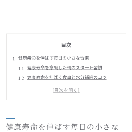
目次
健康寿命を伸ばす毎日の小さな習慣
健康寿命を意識した朝のスタート習慣
健康寿命を伸ばす食事と水分補給のコツ
運動で健康寿命を支える日課の作り方
健康寿命を延ばす睡眠と休養の取り方
健康寿命を守るストレスケアと心の健康
自立した長寿生活へ導く食事と運動法
健康寿命を延ばすバランス食の選び方
健康寿命を伸ばす毎日の小さな