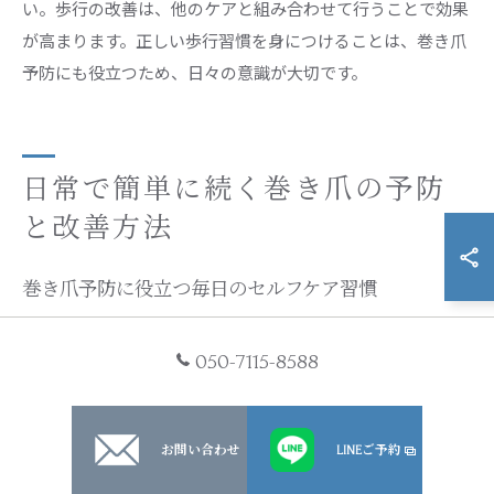
い。歩行の改善は、他のケアと組み合わせて行うことで効果
が高まります。正しい歩行習慣を身につけることは、巻き爪
予防にも役立つため、日々の意識が大切です。
日常で簡単に続く巻き爪の予防
と改善方法
巻き爪予防に役立つ毎日のセルフケア習慣
巻き爪の予防には、毎日のセルフケア習慣がとても重要で
050-7115-8588
す。まず、足を常に清潔に保ち、湿気がこもらないようにす
ることが基本となります。特に入浴後はしっかりと足指の間
まで水分を拭き取りましょう。
お問い合わせ
LINEご予約
次に、爪の切り方にも注意が必要です。深爪や丸く切りすぎ