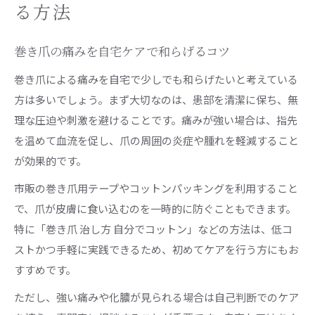
巻き爪の自分でできるケア手順を解説
る方法
巻き爪に効果的な自宅ケアのポイント集
巻き爪の痛みを自宅ケアで和らげるコツ
巻き爪セルフケア初心者が押さえるべき手順
巻き爪の痛みを緩和する具体的なケア方法
巻き爪による痛みを自宅で少しでも和らげたいと考えている
方は多いでしょう。まず大切なのは、患部を清潔に保ち、無
コットンや市販品を活用した巻き爪対策
理な圧迫や刺激を避けることです。痛みが強い場合は、指先
巻き爪にコットンを使うセルフケアのコツ
を温めて血流を促し、爪の周囲の炎症や腫れを軽減すること
巻き爪ケアに役立つ市販品の使い方と選び方
が効果的です。
巻き爪の治し方 コットン活用法のポイント
市販の巻き爪用テープやコットンパッキングを利用すること
巻き爪矯正に市販グッズを上手に使う方法
で、爪が皮膚に食い込むのを一時的に防ぐこともできます。
巻き爪治し方を知恵袋で学ぶポイントとは
特に「巻き爪 治し方 自分でコットン」などの方法は、低コ
巻き爪を悪化させないための習慣とコツ
ストかつ手軽に実践できるため、初めてケアを行う方にもお
巻き爪悪化を防ぐ日常の爪のケア習慣
すすめです。
巻き爪のケアで意識したい爪切りのコツ
ただし、強い痛みや化膿が見られる場合は自己判断でのケア
巻き爪を繰り返さないための足元ケア方法