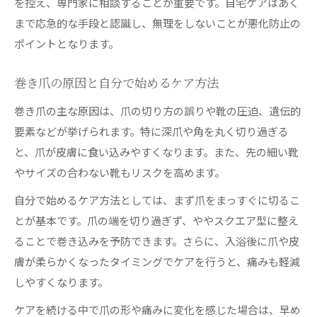
を控え、専門家に相談することが重要です。自宅ケアはあく
巻き爪に効果的な毎日の予防ケアを徹底解説
まで応急的な手段と認識し、無理をしないことが悪化防止の
巻き爪を悪化させない生活習慣の見直し方
ポイントとなります。
テーピングや歩行習慣による巻き爪ケア
巻き爪の原因と自分で始めるケア方法
巻き爪ケアに役立つテーピングの正しい方法
巻き爪の主な原因は、爪の切り方の誤りや靴の圧迫、遺伝的
巻き爪の痛み緩和に歩行習慣を見直す重要性
要素などが挙げられます。特に深爪や角を丸く切り過ぎる
巻き爪に有効なテーピング活用の具体例
と、爪が皮膚に食い込みやすくなります。また、先の細い靴
巻き爪治し方テーピングを日常で続けるポイン
やサイズの合わない靴もリスクを高めます。
ト
自分で始めるケア方法としては、まず爪をまっすぐに切るこ
巻き爪を歩くことで改善する理由を解説
とが基本です。爪の端を切り過ぎず、ややスクエア型に整え
日常で簡単に続く巻き爪の予防と改善方法
ることで巻き込みを予防できます。さらに、入浴後に爪や皮
巻き爪予防に役立つ毎日のセルフケア習慣
膚が柔らかくなったタイミングでケアを行うと、痛みも軽減
巻き爪の自然な治り方を促す生活の工夫
しやすくなります。
巻き爪改善に取り入れたい簡単な予防法
ケアを続ける中で爪の形や痛みに変化を感じた場合は、早め