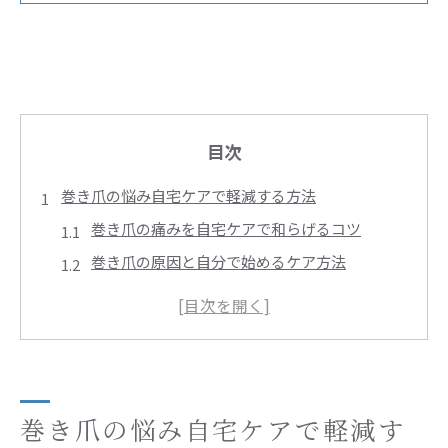
目次
巻き爪の悩み自宅ケアで軽減する方法
巻き爪の痛みを自宅ケアで和らげるコツ
巻き爪の原因と自分で始めるケア方法
巻き爪は治せる？自宅対策の基本ステップ
巻き爪のセルフケア実践で効果を実感する方法
巻き爪の悪化を防ぐ日常の行動ポイント
セルフで実践できる巻き爪ケア手順集
巻き爪を和らげる正しいセルフケアの流れ
巻き爪の悩み自宅ケアで軽減す